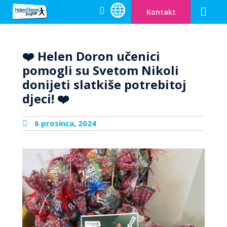
Kontakt
Engleski za dje
Cambridge pripr
Zašto Helen Doron
Info centar
Postanite učitelj
Otvorite svoju HD školu
❤️ Helen Doron učenici
pomogli su Svetom Nikoli
donijeti slatkiše potrebitoj
djeci! ❤️
6 prosinca, 2024