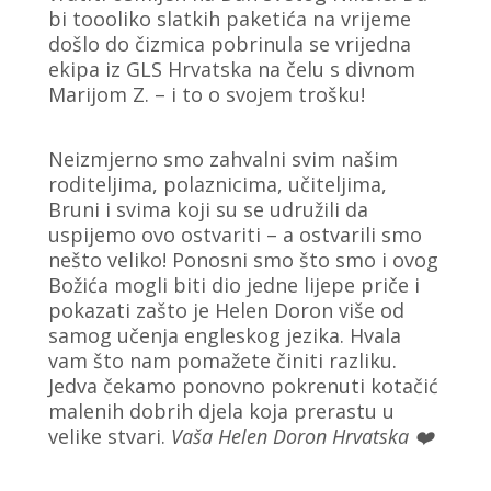
bi toooliko slatkih paketića na vrijeme
došlo do čizmica pobrinula se vrijedna
ekipa iz GLS Hrvatska na čelu s divnom
Marijom Z. – i to o svojem trošku!
Neizmjerno smo zahvalni svim našim
roditeljima, polaznicima, učiteljima,
Bruni i svima koji su se udružili da
uspijemo ovo ostvariti – a ostvarili smo
nešto veliko! Ponosni smo što smo i ovog
Božića mogli biti dio jedne lijepe priče i
pokazati zašto je Helen Doron više od
samog učenja engleskog jezika. Hvala
vam što nam pomažete činiti razliku.
Jedva čekamo ponovno pokrenuti kotačić
malenih dobrih djela koja prerastu u
velike stvari.
Vaša Helen Doron Hrvatska ❤️