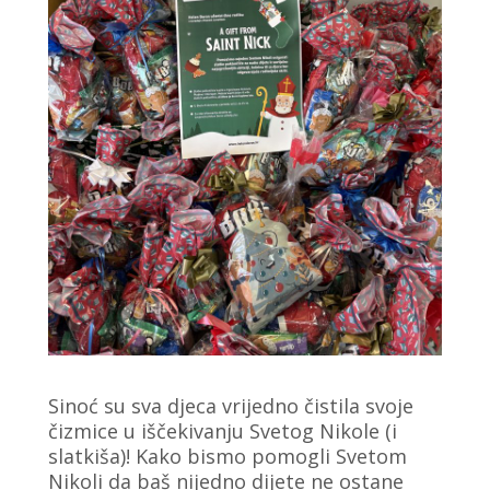
Sinoć su sva djeca vrijedno čistila svoje
čizmice u iščekivanju Svetog Nikole (i
slatkiša)! Kako bismo pomogli Svetom
Nikoli da baš nijedno dijete ne ostane