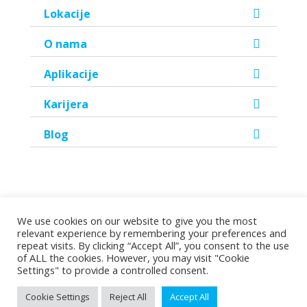
Lokacije
O nama
Aplikacije
Karijera
Blog
We use cookies on our website to give you the most
relevant experience by remembering your preferences and
©2026 Copyright Helen Doron Group Ltd | All rights reserved.
repeat visits. By clicking “Accept All”, you consent to the use
of ALL the cookies. However, you may visit "Cookie
Settings" to provide a controlled consent.
Pravila privatnosti
|
Uvjeti korištenja
|
Podrška
Cookie Settings
Reject All
Accept All