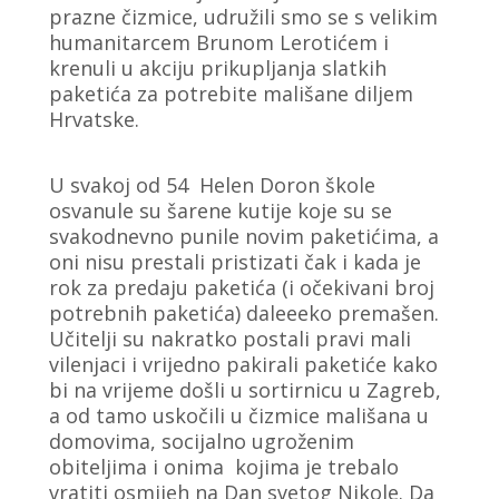
prazne čizmice, udružili smo se s velikim
humanitarcem Brunom Lerotićem i
krenuli u akciju prikupljanja slatkih
paketića za potrebite mališane diljem
Hrvatske.
U svakoj od 54 Helen Doron škole
osvanule su šarene kutije koje su se
svakodnevno punile novim paketićima, a
oni nisu prestali pristizati čak i kada je
rok za predaju paketića (i očekivani broj
potrebnih paketića) daleeeko premašen.
Učitelji su nakratko postali pravi mali
vilenjaci i vrijedno pakirali paketiće kako
bi na vrijeme došli u sortirnicu u Zagreb,
a od tamo uskočili u čizmice mališana u
domovima, socijalno ugroženim
obiteljima i onima kojima je trebalo
vratiti osmijeh na Dan svetog Nikole. Da