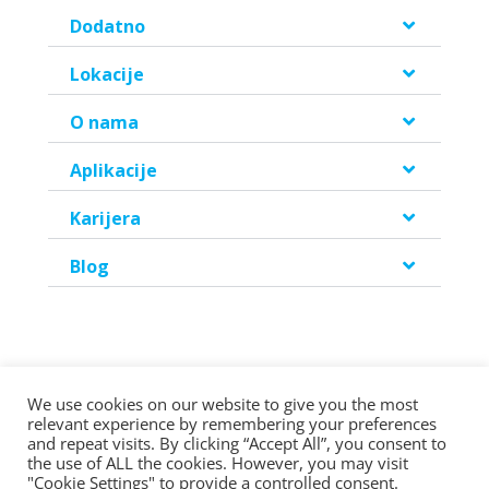
Dodatno
Lokacije
O nama
Aplikacije
Karijera
Blog
We use cookies on our website to give you the most
relevant experience by remembering your preferences
©2026 Copyright Helen Doron Group Ltd | All rights reserved.
and repeat visits. By clicking “Accept All”, you consent to
the use of ALL the cookies. However, you may visit
"Cookie Settings" to provide a controlled consent.