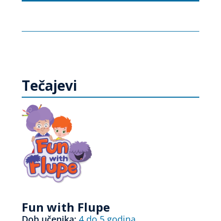
Tečajevi
Fun with Flupe
Dob učenika:
4 do 5 godina