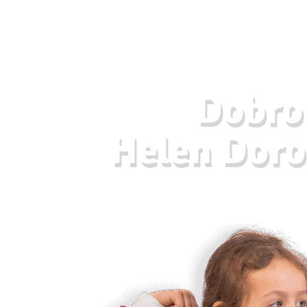
Dobrod
Helen Doro