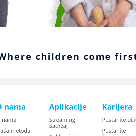
Where children come firs
O nama
Aplikacije
Karijera
 nama
Streaming
Postanite učit
Sadržaj
aša metoda
Postanite