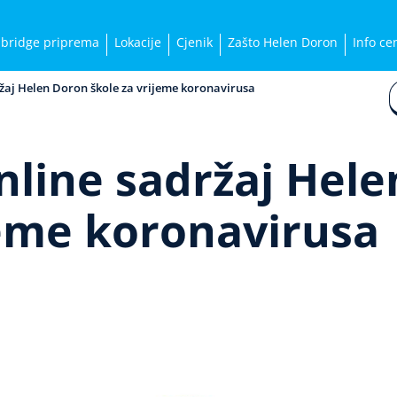
bridge priprema
Lokacije
Cjenik
Zašto Helen Doron
Info ce
ržaj Helen Doron škole za vrijeme koronavirusa
nline sadržaj Hel
jeme koronavirusa