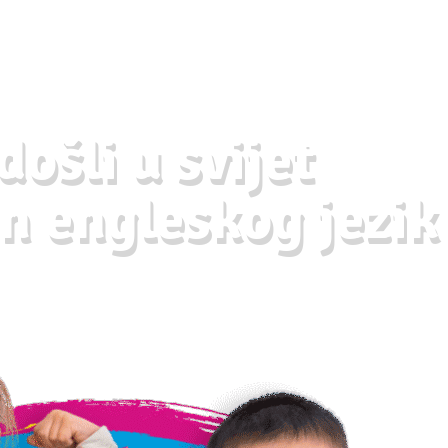
ošli u svijet
n engleskog jezik