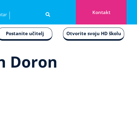
Kontakt
ntar
Postanite učitelj
Otvorite svoju HD školu
en Doron