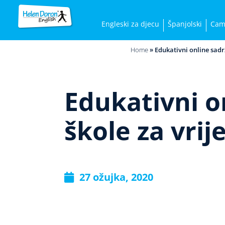
Engleski za djecu
Španjolski
Cam
Home
»
Edukativni online sad
Edukativni o
škole za vri
27 ožujka, 2020