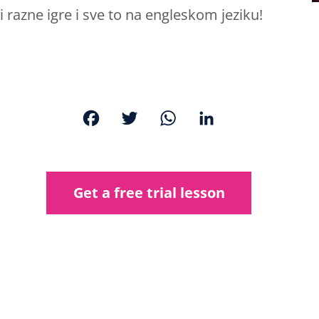
i razne igre i sve to na engleskom jeziku!
F
T
W
L
a
w
h
i
c
i
a
n
e
t
t
k
Get a free trial lesson
b
t
s
e
o
e
A
d
o
r
p
I
k
p
n