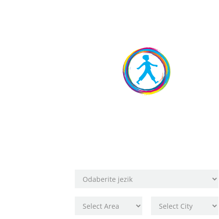
Rezervirajte
svoje mjesto!
Odaberite lokaciju škole