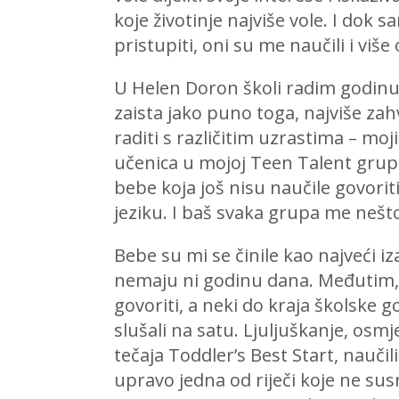
koje životinje najviše vole. I dok 
pristupiti, oni su me naučili i više
U Helen Doron školi radim godinu i
zaista jako puno toga, najviše zah
raditi s različitim uzrastima – moj
učenica u mojoj Teen Talent gru
bebe koja još nisu naučile govori
jeziku. I baš svaka grupa me nešto
Bebe su mi se činile kao najveći i
nemaju ni godinu dana. Međutim, b
govoriti, a neki do kraja školske 
slušali na satu. Ljuljuškanje, osmj
tečaja Toddler’s Best Start, naučil
upravo jedna od riječi koje ne su