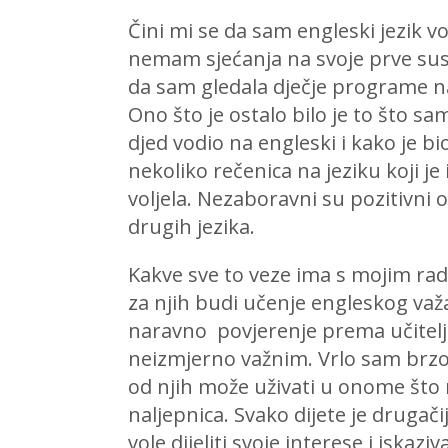
Čini mi se da sam engleski jezik vo
nemam sjećanja na svoje prve susre
da sam gledala dječje programe na
Ono što je ostalo bilo je to što 
djed vodio na engleski i kako je 
nekoliko rečenica na jeziku koji je
voljela. Nezaboravni su pozitivni o
drugih jezika.
Kakve sve to veze ima s mojim rad
za njih budi učenje engleskog važan
naravno povjerenje prema učitelju 
neizmjerno važnim. Vrlo sam brzo s
od njih može uživati u onome što na
naljepnica. Svako dijete je drugači
vole dijeliti svoje interese i iskazi