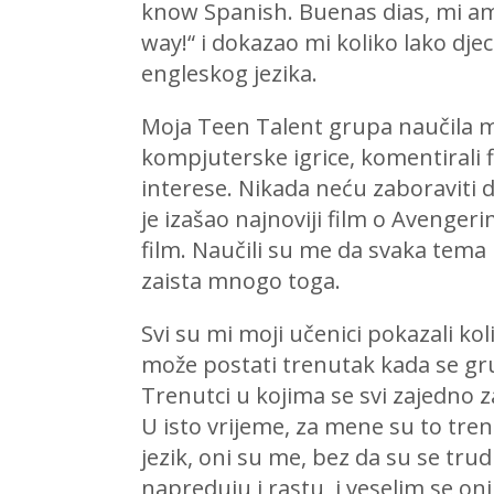
know Spanish. Buenas dias, mi am
way!“ i dokazao mi koliko lako dje
engleskog jezika.
Moja Teen Talent grupa naučila me
kompjuterske igrice, komentirali f
interese. Nikada neću zaboraviti d
je izašao najnoviji film o Avenger
film. Naučili su me da svaka tema 
zaista mnogo toga.
Svi su mi moji učenici pokazali kol
može postati trenutak kada se grup
Trenutci u kojima se svi zajedno 
U isto vrijeme, za mene su to tren
jezik, oni su me, bez da su se tru
napreduju i rastu, i veselim se on