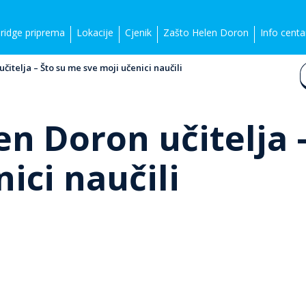
idge priprema
Lokacije
Cjenik
Zašto Helen Doron
Info centa
čitelja – Što su me sve moji učenici naučili
en Doron učitelja 
ici naučili