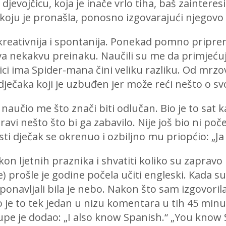
 djevojčicu, koja je inače vrlo tiha, baš zaintere
 koju je pronašla, ponosno izgovarajući njegovo
kreativnija i spontanija. Ponekad pomno priprem
jeva nekakvu preinaku. Naučili su me da primjeć
ici ima Spider-mana čini veliku razliku. Od mrzov
u dječaka koji je uzbuđen jer može reći nešto o
naučio me što znači biti odlučan. Bio je to sat k
ravi nešto što bi ga zabavilo. Nije još bio ni p
sti dječak se okrenuo i ozbiljno mu priopćio: „Ja
akon ljetnih praznika i shvatiti koliko su zaprav
) prošle je godine počela učiti engleski. Kada su 
ponavljali bila je nebo. Nakon što sam izgovorila
o je to tek jedan u nizu komentara u tih 45 min
upe je dodao: „I also know Spanish.“ „You know S