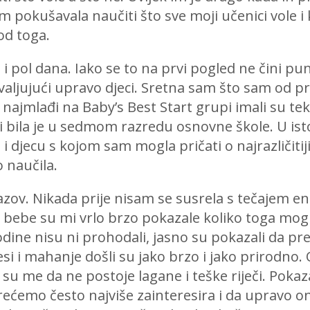
sam pokušavala naučiti što sve moji učenici vole i
 od toga.
 pol dana. Iako se to na prvi pogled ne čini pun
valjujući upravo djeci. Sretna sam što sam od p
i najmlađi na Baby’s Best Start grupi imali su tek
pi bila je u sedmom razredu osnovne škole. U 
ti i djecu s kojom sam mogla pričati o najrazlič
 naučila.
zazov. Nikada prije nisam se susrela s tečajem en
ebe su mi vrlo brzo pokazale koliko toga mogu 
godine nisu ni prohodali, jasno su pokazali da 
esi i mahanje došli su jako brzo i jako prirodno. O
i su me da ne postoje lagane i teške riječi. Pokaz
srećemo često najviše zainteresira i da upravo o