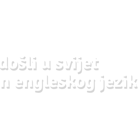
ošli u svijet
n engleskog jezik