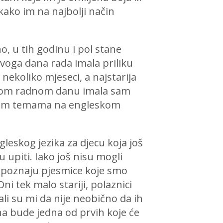
 kako im na najbolji način
o, u tih godinu i pol stane
rvoga dana rada imala priliku
 nekoliko mjeseci, a najstarija
istom radnom danu imala sam
itijim temama na engleskom
gleskog jezika za djecu koja još
upiti. Iako još nisu mogli
prepoznaju pjesmice koje smo
ni tek malo stariji, polaznici
ali su mi da nije neobično da ih
na bude jedna od prvih koje će