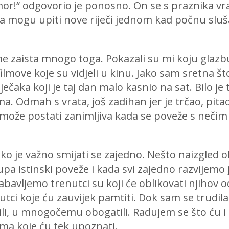
or!“ odgovorio je ponosno. On se s praznika vr
ca mogu upiti nove riječi jednom kad počnu sluša
 zaista mnogo toga. Pokazali su mi koju glazbu
ilmove koje su vidjeli u kinu. Jako sam sretna št
ječaka koji je taj dan malo kasnio na sat. Bilo j
ima. Odmah s vrata, još zadihan jer je trčao, pit
može postati zanimljiva kada se poveže s nečim št
iko je važno smijati se zajedno. Nešto naizgled o
a istinski poveže i kada svi zajedno razvijemo j
zabavljemo trenutci su koji će oblikovati njiho
utci koje ću zauvijek pamtiti. Dok sam se trudila
dili, u mnogočemu obogatili. Radujem se što ću i
ima koje ću tek upoznati.