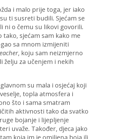
žda i malo prije toga, jer iako
u ti susreti budili. Sjećam se
ni o čemu su likovi govorili.
sto tako, sjećam sam kako me
mogao sa mnom izmijeniti
teacher
, koju sam neizmjerno
li želju za učenjem i nekih
glavnom su mala i osjećaj koji
veselje, topla atmosfera i
vo ono što i sama smatram
čitih aktivnosti tako da svatko
uge bojanje i lijepljenje
kteri uvaže. Također, djeca jako
itam koja im je omiljena boja ili