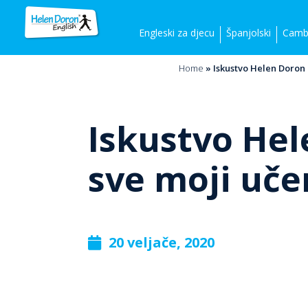
Engleski za djecu
Španjolski
Cambr
Home
»
Iskustvo Helen Doron u
Iskustvo Hel
sve moji učen
20 veljače, 2020