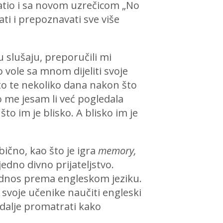
atio i sa novom uzrečicom „No
ti i prepoznavati sve više
 slušaju, preporučili mi
o vole sa mnom dijeliti svoje
e to te nekoliko dana nakon što
ao me jesam li već pogledala
o im je blisko. A blisko im je
bično, kao što je igra
memory,
edno divno prijateljstvo.
v odnos prema engleskom jeziku.
 svoje učenike naučiti engleski
 dalje promatrati kako