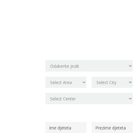
Rezervirajte
svoje mjesto!
Odaberite lokaciju škole
Osobni podaci