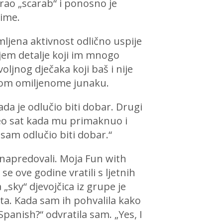
sirao „scarab“ i ponosno je
 ime.
ljena aktivnost odlično uspije
ujem detalje koji im mnogo
oljnog dječaka koji baš i nije
 svom omiljenome junaku.
ada je odlučio biti dobar. Drugi
očeo sat kada mu primaknuo i
 sam odlučio biti dobar.“
o napredovali. Moja Fun with
se ove godine vratili s ljetnih
 „sky“ djevojčica iz grupe je
uta. Kada sam ih pohvalila kako
panish?“ odvratila sam. „Yes, I