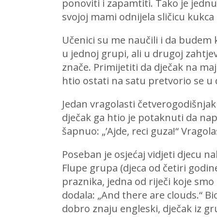
ponoviti i zapamtiti. Tako je jednu
svojoj mami odnijela sličicu kukca
Učenici su me naučili i da budem 
u jednoj grupi, ali u drugoj zaht
znače. Primijetiti da dječak na maj
htio ostati na satu pretvorio se 
Jedan vragolasti četverogodišnjak 
dječak ga htio je potaknuti da nap
šapnuo: „’Ajde, reci guza!“ Vragola
Poseban je osjećaj vidjeti djecu n
Flupe grupa (djeca od četiri godine
praznika, jedna od riječi koje smo 
dodala: „And there are clouds.“ Bi
dobro znaju engleski, dječak iz gr