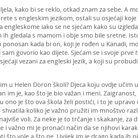
ljela, kako bi se reklo, otkad znam za sebe. A mo
te s engleskim jezikom, ostali su osjećaji koje s
 engleskome iako se ne sjećam kako su izgledali 
sam ih gledala s mamom i obje smo bile sretne. I
bio ponosan kada bi on, koji je rođen u Kanadi, 
 i sam govorio kao dijete. Sjećam se i svoje prve
sjećaji vezani za engleski jezik, a koji su probudi
im u Helen Doron školi? Djeca koju ovdje učim u
 im je, kao što je bio važan i meni. Zaigranost, 
ono je što ova škola želi postići, i to je upra
hvatila koliko je važno pružiti im mnoštvo razli
jviše voli. Za neke je to trčanje i skakanje, za dr
je i važno mi je pronaći način da se njihovi kara
vati što vole a što ne. Uvijek im je drago kada ih p