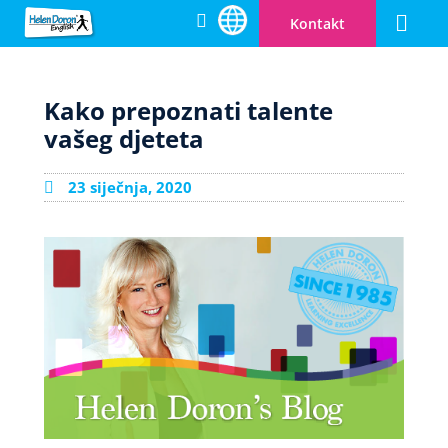
Kontakt
Engleski za dje
Cambridge pripr
Zašto Helen Doron
Info centar
Postanite učitelj
Otvorite svoju HD školu
Kako prepoznati talente
vašeg djeteta
23 siječnja, 2020