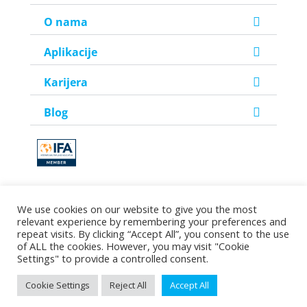
O nama
Aplikacije
Karijera
Blog
We use cookies on our website to give you the most
relevant experience by remembering your preferences and
©2026 Copyright Helen Doron Group Ltd | All rights reserved.
repeat visits. By clicking “Accept All”, you consent to the use
of ALL the cookies. However, you may visit "Cookie
Settings" to provide a controlled consent.
Pravila privatnosti
|
Uvjeti korištenja
|
Podrška
Cookie Settings
Reject All
Accept All