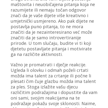
maštovita i neuobičajena pitanja koja ne
razumijete ili nemaju točan odgovor
znači da je vaše dijete više kreativno i
umjetnički usmjereno. Ako pak dijete ne
postavlja puno pitanja, to ne mora
značiti da je nezainteresirano već može
značiti da je samo introvertiranije
prirode. U tom slučaju, budite vi ti koji
djetetu postavljate pitanja i motivirate
ga na različite aktivnosti.
Važno je promatrati i dječje reakcije.
Ugleda li olovku i odmah poželi crtati
možda ima talent za crtanje ili počne li
plesati čim čuje glazbu možda ima talent
za ples. Stoga izlažite vašu djecu
različitim podražajima i dopustite da vam
oni sami, svojim reakcijama na te
podražaje pokažu svoje sklonosti. Naime,