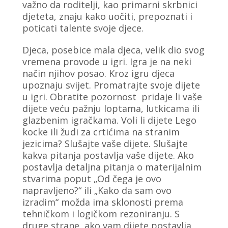
važno da roditelji, kao primarni skrbnici
djeteta, znaju kako uočiti, prepoznati i
poticati talente svoje djece.
Djeca, posebice mala djeca, velik dio svog
vremena provode u igri. Igra je na neki
način njihov posao. Kroz igru djeca
upoznaju svijet. Promatrajte svoje dijete
u igri. Obratite pozornost pridaje li vaše
dijete veću pažnju loptama, lutkicama ili
glazbenim igračkama. Voli li dijete Lego
kocke ili žudi za crtićima na stranim
jezicima? Slušajte vaše dijete. Slušajte
kakva pitanja postavlja vaše dijete. Ako
postavlja detaljna pitanja o materijalnim
stvarima poput „Od čega je ovo
napravljeno?“ ili „Kako da sam ovo
izradim“ možda ima sklonosti prema
tehničkom i logičkom rezoniranju. S
druge strane, ako vam dijete postavlja