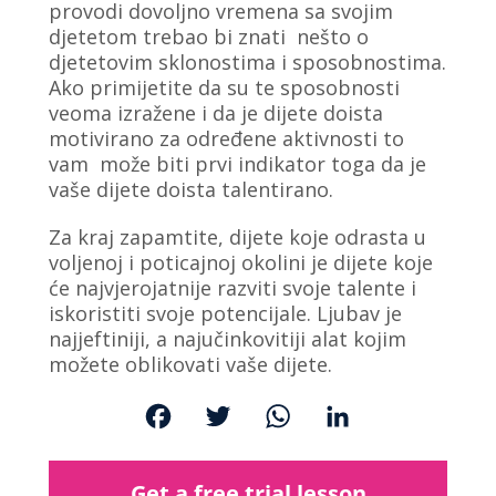
provodi dovoljno vremena sa svojim
djetetom trebao bi znati nešto o
djetetovim sklonostima i sposobnostima.
Ako primijetite da su te sposobnosti
veoma izražene i da je dijete doista
motivirano za određene aktivnosti to
vam može biti prvi indikator toga da je
vaše dijete doista talentirano.
Za kraj zapamtite, dijete koje odrasta u
voljenoj i poticajnoj okolini je dijete koje
će najvjerojatnije razviti svoje talente i
iskoristiti svoje potencijale. Ljubav je
najjeftiniji, a najučinkovitiji alat kojim
možete oblikovati vaše dijete.
F
T
W
L
a
w
h
i
c
i
a
n
Get a free trial lesson