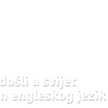
ošli u svijet
n engleskog jezik