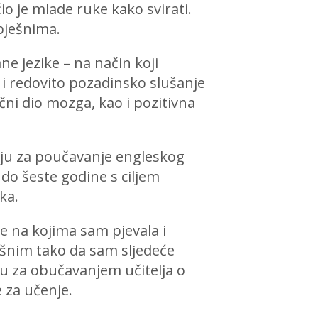
io je mlade ruke kako svirati.
pješnima.
ne jezike – na način koji
 i redovito pozadinsko slušanje
ični dio mozga, kao i pozitivna
iju za poučavanje engleskog
 do šeste godine s ciljem
ka.
e na kojima sam pjevala i
ešnim tako da sam sljedeće
u za obučavanjem učitelja o
e za učenje.