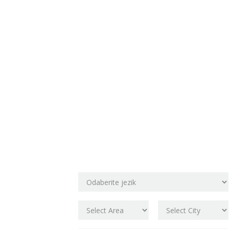
Rezervirajte
svoje mjesto!
Odaberite lokaciju škole