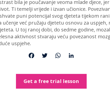
trast bila je poučavanje veoma mlade djece, jer
ivot. Ti temelji vrijede i izvan učionice. Povezivan
shvate puni potencijal svog djeteta tijekom ran
a učenje već pružaju djetetu osnovu za uspjeh,
djeteta. U toj ranoj dobi, do sedme godine, moza
jelesna aktivnost stvaraju veću povezanost mozg
uduće uspjehe.
F
T
W
L
a
w
h
i
c
i
a
n
e
t
t
k
Get a free trial lesson
b
t
s
e
o
e
A
d
o
r
p
I
k
p
n