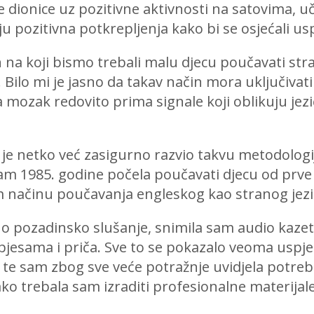
e dionice uz pozitivne aktivnosti na satovima, uč
u pozitivna potkrepljenja kako bi se osjećali us
 na koji bismo trebali malu djecu poučavati stra
Bilo mi je jasno da takav način mora uključivati
da mozak redovito prima signale koji oblikuju jez
 je netko već zasigurno razvio takvu metodolog
o sam 1985. godine počela poučavati djecu od prve
jem načinu poučavanja engleskog kao stranog jezi
o pozadinsko slušanje, snimila sam audio kazet
 pjesama i priča. Sve to se pokazalo veoma uspj
 te sam zbog sve veće potražnje uvidjela potreb
tako trebala sam izraditi profesionalne materijal