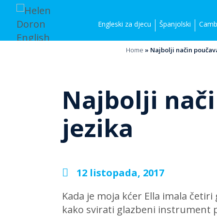
Engleski za djecu
Španjolski
Cambr
Home
»
Najbolji način poučav
Najbolji nač
jezika
12 listopada, 2017
Kada je moja kćer Ella imala četiri
kako svirati glazbeni instrument pr