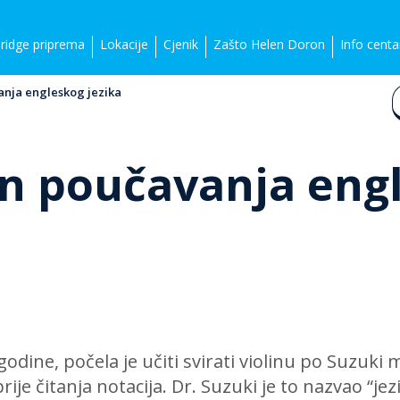
idge priprema
Lokacije
Cjenik
Zašto Helen Doron
Info centa
anja engleskog jezika
in poučavanja eng
 godine, počela je učiti svirati violinu po Suzuki
ije čitanja notacija. Dr. Suzuki je to nazvao “je