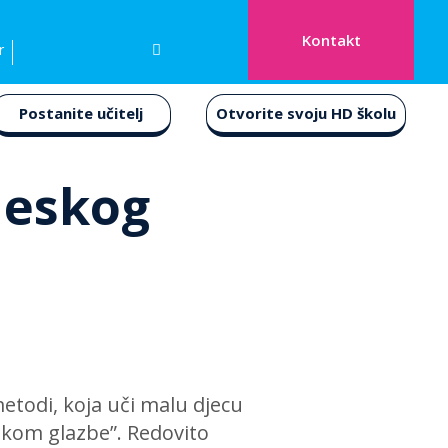
Kontakt
r
Postanite učitelj
Otvorite svoju HD školu
leskog
 metodi, koja uči malu djecu
zikom glazbe”. Redovito