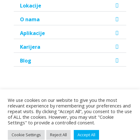
Lokacije
O nama
Aplikacije
Karijera
Blog
We use cookies on our website to give you the most
relevant experience by remembering your preferences and
©2026 Copyright Helen Doron Group Ltd | All rights reserved.
repeat visits. By clicking “Accept All”, you consent to the use
of ALL the cookies. However, you may visit "Cookie
Settings" to provide a controlled consent.
Pravila privatnosti
|
Uvjeti korištenja
|
Podrška
Cookie Settings
Reject All
Accept All