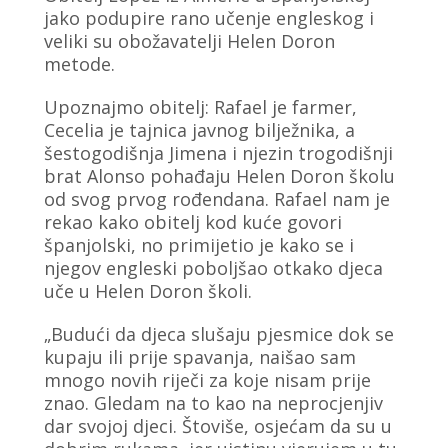
jako podupire rano učenje engleskog i
veliki su obožavatelji Helen Doron
metode.
Upoznajmo obitelj: Rafael je farmer,
Cecelia je tajnica javnog bilježnika, a
šestogodišnja Jimena i njezin trogodišnji
brat Alonso pohađaju Helen Doron školu
od svog prvog rođendana. Rafael nam je
rekao kako obitelj kod kuće govori
španjolski, no primijetio je kako se i
njegov engleski poboljšao otkako djeca
uče u Helen Doron školi.
„Budući da djeca slušaju pjesmice dok se
kupaju ili prije spavanja, naišao sam
mnogo novih riječi za koje nisam prije
znao. Gledam na to kao na neprocjenjiv
dar svojoj djeci. Štoviše, osjećam da su u