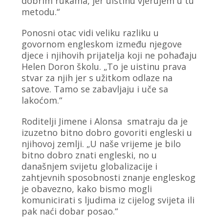
dobrim rukama, jer uistinu vjerujem u tu
metodu.“
Ponosni otac vidi veliku razliku u
govornom engleskom između njegove
djece i njihovih prijatelja koji ne pohađaju
Helen Doron školu. „To je uistinu prava
stvar za njih jer s užitkom odlaze na
satove. Tamo se zabavljaju i uče sa
lakoćom.“
Roditelji Jimene i Alonsa smatraju da je
izuzetno bitno dobro govoriti engleski u
njihovoj zemlji. „U naše vrijeme je bilo
bitno dobro znati engleski, no u
današnjem svijetu globalizacije i
zahtjevnih sposobnosti znanje engleskog
je obavezno, kako bismo mogli
komunicirati s ljudima iz cijelog svijeta ili
pak naći dobar posao.“