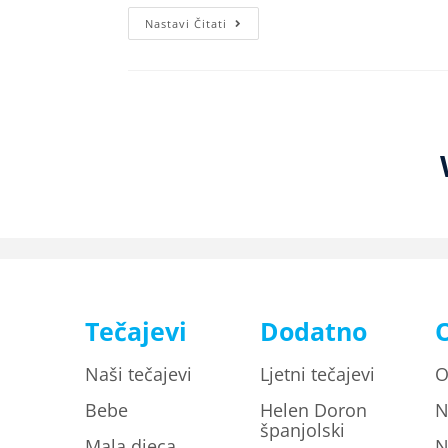
Nastavi Čitati
Tečajevi
Dodatno
Naši tečajevi
Ljetni tečajevi
O
Bebe
Helen Doron
N
španjolski
Mala djeca
N