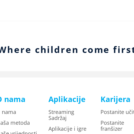
Where children come firs
O nama
Aplikacije
Karijera
 nama
Streaming
Postanite učit
Sadržaj
aša metoda
Postanite
Aplikacije i igre
franšizer
aše vrijednosti