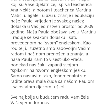
koji su Vaše djelatnice, isprva teacherica
Ana Nekić, a potom i teacherica Martina
Matić, ulagale i ulažu u znanje i edukaciju
naše Paule, vrijedan je svakog našeg
dolaska u Vaš jedinstven prostor od 2009.
godine. Naša Paula obožava svoju Martinu
i raduje se svakom dolasku i satu
provedenom na “svom” engleskom. Kao
roditelji, izuzetno smo zadovoljni Vašim
radom i načinom prenošenja znanja, a
naša Paula nam to višestruko vraća,
ponekad nas čak i zapanji svojom
“spikom” na “svom” engleskom jeziku.
Samo nastavite tako, fenomenalni ste i
radite prava mala čuda sa našom Paulom
i sa ostalom djecom u školi.
Sve najbolje u budućem radu Vam žele
Vaši vjerni doronovci,