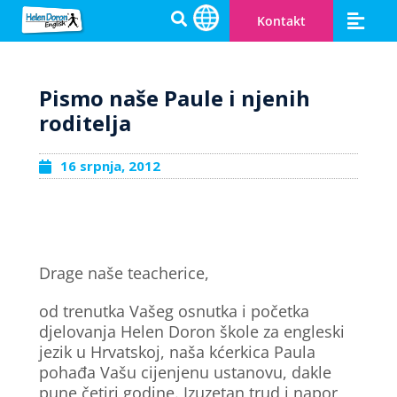
Kontakt
Engleski za djecu
Cambridge prip
Zašto Helen Doron
Postanite učitelj
Otvorite svoju HD školu
Pismo naše Paule i njenih
roditelja
16 srpnja, 2012
Drage naše teacherice,
od trenutka Vašeg osnutka i početka
djelovanja Helen Doron škole za engleski
jezik u Hrvatskoj, naša kćerkica Paula
pohađa Vašu cijenjenu ustanovu, dakle
pune četiri godine. Izuzetan trud i napor