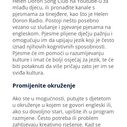
Helen Doron Song Club na Youtube-u za
mlađu djecu, ili pronađite kanale s
pjesmama za tinejđere, kao što je Helen
Doron Radio. Postoji nešto posebno
vezano uz slušanje i pjevanje pjesama na
engleskom. Pjesme plijene dječju pažnju i
omogućuju im da upijaju jezik koji je često
iznad njihovih kognitivnih sposobnosti.
Pjesme će im pomoći u razumijevanju
kulture i imat će bolji osjećaj za jezik, te će
biti potaknuti da više pričaju zato jer im se
sviđa kultura.
Promijenite okruženje
Ako ste u mogućnosti, putujte s djetetom
u okruženje u kojem se govori engleski ili,
ako su dovoljno stari, upišite ih u program
razmjene. Često potreba ili problem
zahtijevaju kreativno rješenje. Kad se