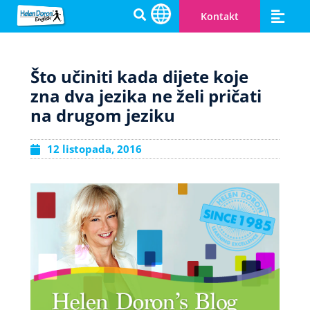
Kontakt
Engleski za djecu
Cambridge prip
Zašto Helen Doron
Postanite učitelj
Otvorite svoju HD školu
Što učiniti kada dijete koje
zna dva jezika ne želi pričati
na drugom jeziku
12 listopada, 2016