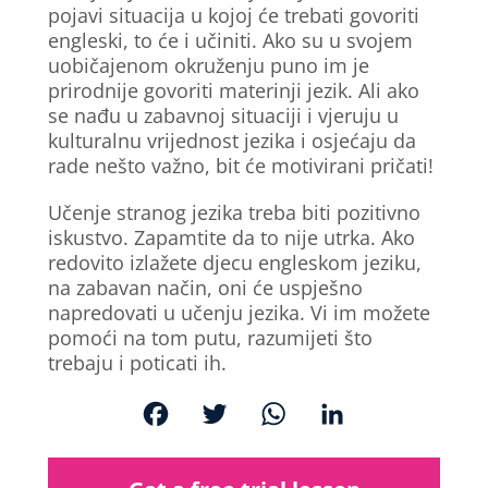
pojavi situacija u kojoj će trebati govoriti
engleski, to će i učiniti. Ako su u svojem
uobičajenom okruženju puno im je
prirodnije govoriti materinji jezik. Ali ako
se nađu u zabavnoj situaciji i vjeruju u
kulturalnu vrijednost jezika i osjećaju da
rade nešto važno, bit će motivirani pričati!
Učenje stranog jezika treba biti pozitivno
iskustvo. Zapamtite da to nije utrka. Ako
redovito izlažete djecu engleskom jeziku,
na zabavan način, oni će uspješno
napredovati u učenju jezika. Vi im možete
pomoći na tom putu, razumijeti što
trebaju i poticati ih.
F
T
W
L
a
w
h
i
c
i
a
n