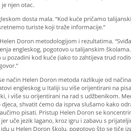
je njen otac.
ngleskom dosta mala. “Kod kuće pričamo talijansk
sretnemo turiste koji traže informacije.”
jni Helen Doron metodologijom i rezultatima. “Svi
čenja engleskog, pogotovo u talijanskim školama.
u pozadini kod kuće (iako to zahtijeva trud roditel
govor.”
i se način Helen Doron metoda razlikuje od nači
ovi engleskog u Italiji su više orijentirani na pis
ki, i više su orijentirani na rad s udžbenikom. 
 djeca, shvatit ćemo da isprva slušamo kako odra
aučimo pisati. Pristup Helen Doron se koncentrira
er uče jezik lagano, kroz igru i zabavu s prijatel
ne idu u Helen Doron školu, pogotovo što se tiče iz