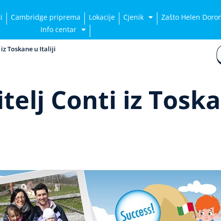
i
Cambridge priprema
Lokacije
Cjenik
Zašto Helen Doro
Info centar
iz Toskane u Italiji
elj Conti iz Toskan