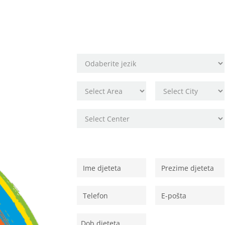
svoje mjesto!
Odaberite lokaciju škole
Osobni podaci