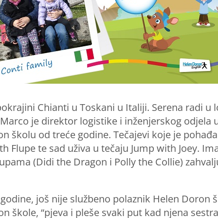
pokrajini Chianti u Toskani u Italiji. Serena radi 
Marco je direktor logistike i inženjerskog odjela u
školu od treće godine. Tečajevi koje je pohađal
h Flupe te sad uživa u tečaju Jump with Joey. Imala
rupama (Didi the Dragon i Polly the Collie) zahva
je godine, još nije službeno polaznik Helen Doron š
n škole, “pjeva i pleše svaki put kad njena sestra