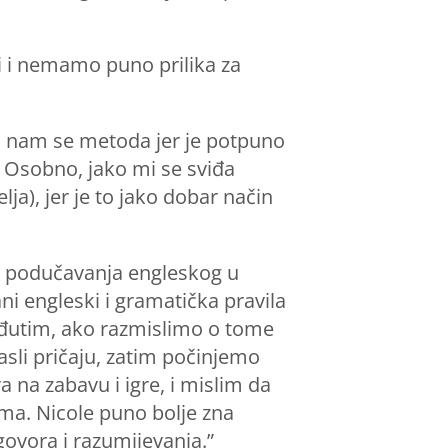
i i nemamo puno prilika za
đa nam se metoda jer je potpuno
 Osobno, jako mi se sviđa
ja), jer je to jako dobar način
na podučavanja engleskog u
ani engleski i gramatička pravila
Međutim, ako razmislimo o tome
sli pričaju, zatim počinjemo
 na zabavu i igre, i mislim da
jima. Nicole puno bolje zna
govora i razumijevanja.”