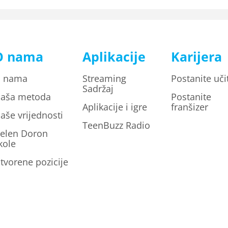
O nama
Aplikacije
Karijera
 nama
Streaming
Postanite učit
Sadržaj
aša metoda
Postanite
Aplikacije i igre
franšizer
aše vrijednosti
TeenBuzz Radio
elen Doron
kole
tvorene pozicije