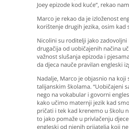
Joey epizode kod kuće”, rekao nam 
Marco je rekao da je izloženost e
korištenje drugih jezika, osim kad 
Nicolini su roditelji jako zadovol
drugačija od uobičajenih načina u
važnost slušanja epizoda i pjesama 
da djeca nauče pravilan engleski iz
Nadalje, Marco je objasnio na koj
talijanskim školama. “Uobičajeni sat
nego na vokabular i govorni engles
kako učimo maternji jezik kad smo
pričati i tek kad krenemo u školu n
to jako pomaže u privlačenju djece j
engleski od njenih prijatelja koji 