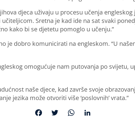
njihova djeca uživaju u procesu učenja engleskog 
i učiteljicom. Sretna je kad ide na sat svaki pone
ažno kako bi se djetetu pomoglo u učenju.”
 važno je dobro komunicirati na engleskom. “U naše
ngleskog omogućuje nam putovanja po svijetu, upo
udućnost naše djece, kad završe svoje obrazovanje
nje jezika može otvoriti više ‘poslovnih’ vrata.”
F
T
W
L
a
w
h
i
c
i
a
n