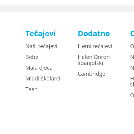
Tečajevi
Dodatno
Naši tečajevi
Ljetni tečajevi
O
Bebe
Helen Doron
N
španjolski
Mala djeca
N
Cambridge
Mladi školarci
H
š
Teen
O