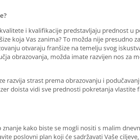
će?
kvalitete i kvalifikacije predstavljaju prednost u 
ize koja Vas zanima? To možda nije presudno za 
vanju otvaraju franšize na temelju svog iskustva 
čja obrazovanja, možda imate razvijen nos za m
ize razvija strast prema obrazovanju i podučavan
izer doista vidi sve prednosti pokretanja vlastite
no znanje kako biste se mogli nositi s malim dnev
vite poslovni plan koji će sadržavati Vaše ciljeve,