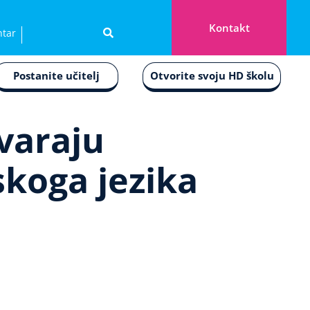
Kontakt
ntar
Postanite učitelj
Otvorite svoju HD školu
tvaraju
skoga jezika