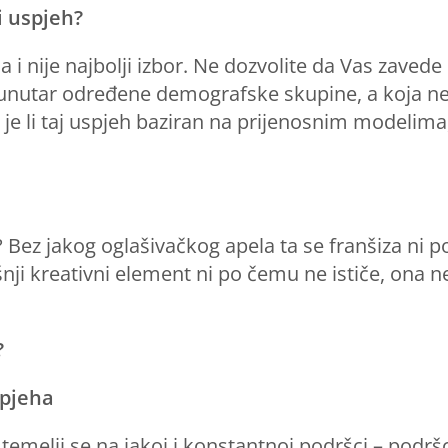
i uspjeh?
 nije najbolji izbor. Ne dozvolite da Vas zavede d
i unutar određene demografske skupine, a koja n
e i je li taj uspjeh baziran na prijenosnim modeli
? Bez jakog oglašivačkog apela ta se franšiza ni 
ji kreativni element ni po čemu ne ističe, ona ne
?
spjeha
temelji se na jakoj i konstantnoj podršci – podršci