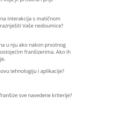
alna interakcija s matičnom
razriješiti Vaše nedoumice?
ena u nju ako nakon prvotnog
postojećim franšizerima. Ako ih
je.
ovu tehnologiju i aplikacije?
 franšize sve navedene kriterije?