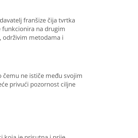
avatelj franšize čija tvrtka
e funkcionira na drugim
ma, održivim metodama i
po čemu ne ističe među svojim
će privući pozornost ciljne
 koja je prisutna i prije