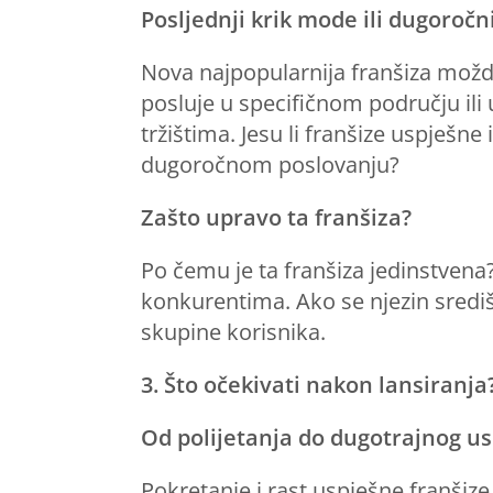
Posljednji krik mode ili dugoročn
Nova najpopularnija franšiza možda i
posluje u specifičnom području il
tržištima. Jesu li franšize uspješn
dugoročnom poslovanju?
Zašto upravo ta franšiza?
Po čemu je ta franšiza jedinstvena
konkurentima. Ako se njezin središn
skupine korisnika.
3. Što očekivati nakon lansiranja
Od polijetanja do dugotrajnog u
Pokretanje i rast uspješne franšize 