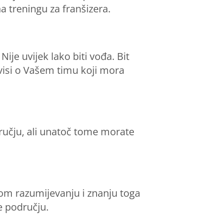
a treningu za franšizera.
je uvijek lako biti vođa. Bit
ovisi o Vašem timu koji mora
dručju, ali unatoč tome morate
nom razumijevanju i znanju toga
e području.