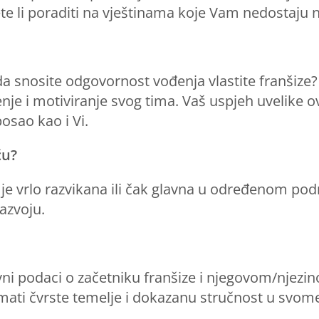
te li poraditi na vještinama koje Vam nedostaju n
snosite odgovornost vođenja vlastite franšize? Ni
nje i motiviranje svog tima. Vaš uspjeh uvelike 
osao kao i Vi.
ću?
 je vrlo razvikana ili čak glavna u određenom po
azvoju.
avni podaci o začetniku franšize i njegovom/njezi
imati čvrste temelje i dokazanu stručnost u svom