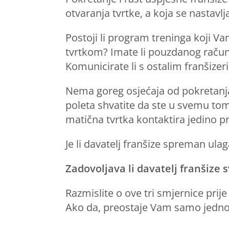
otvaranja tvrtke, a koja se nastavlj
Postoji li program treninga koji V
tvrtkom? Imate li pouzdanog račun
Komunicirate li s ostalim franšize
Nema goreg osjećaja od pokretanja 
poleta shvatite da ste u svemu tom
matična tvrtka kontaktira jedino pri 
Je li davatelj franšize spreman ulag
Zadovoljava li davatelj franšize s
Razmislite o ove tri smjernice prije
Ako da, preostaje Vam samo jedno –