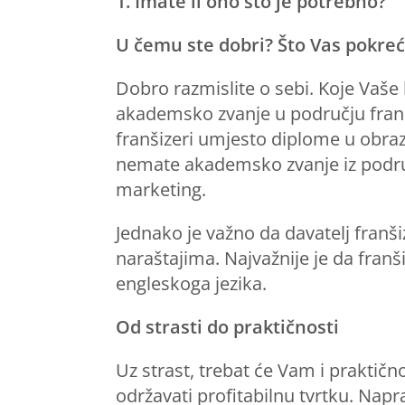
1. Imate li ono što je potrebno?
U čemu ste dobri? Što Vas pokre
Dobro razmislite o sebi. Koje Vaše 
akademsko zvanje u području franš
franšizeri umjesto diplome u obrazo
nemate akademsko zvanje iz podru
marketing.
Jednako je važno da davatelj franš
naraštajima. Najvažnije je da franš
engleskoga jezika.
Od strasti do praktičnosti
Uz strast, trebat će Vam i praktič
održavati profitabilnu tvrtku. Napra