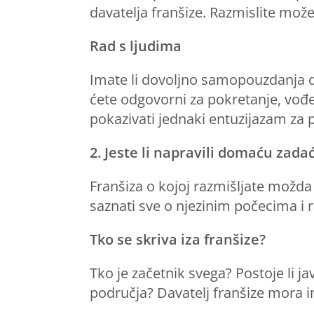
davatelja franšize. Razmislite može
Rad s ljudima
Imate li dovoljno samopouzdanja da 
ćete odgovorni za pokretanje, vođe
pokazivati jednaki entuzijazam za p
2. Jeste li napravili domaću zada
Franšiza o kojoj razmišljate možda
saznati sve o njezinim počecima i r
Tko se skriva iza franšize?
Tko je začetnik svega? Postoje li j
područja? Davatelj franšize mora 