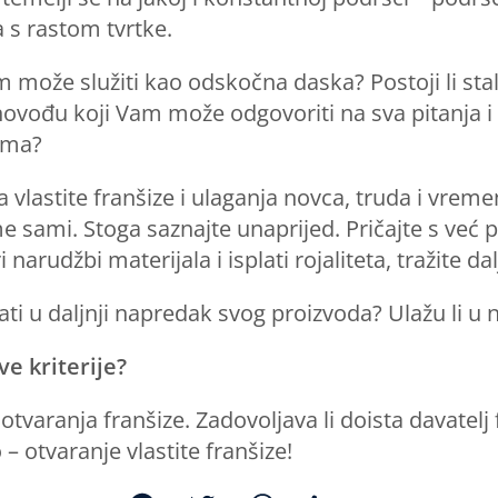
a s rastom tvrtke.
am može služiti kao odskočna daska? Postoji li st
ovođu koji Vam može odgovoriti na sva pitanja i 
rima?
vlastite franšize i ulaganja novca, truda i vrem
e sami. Stoga saznajte unaprijed. Pričajte s već 
narudžbi materijala i isplati rojaliteta, tražite dal
ati u daljnji napredak svog proizvoda? Ulažu li u n
ve kriterije?
 otvaranja franšize. Zadovoljava li doista davatelj
 otvaranje vlastite franšize!