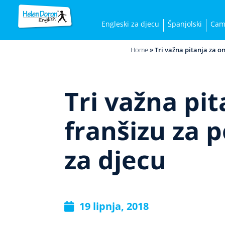
Engleski za djecu
Španjolski
Cam
Home
»
Tri važna pitanja za o
Tri važna pit
franšizu za 
za djecu
19 lipnja, 2018