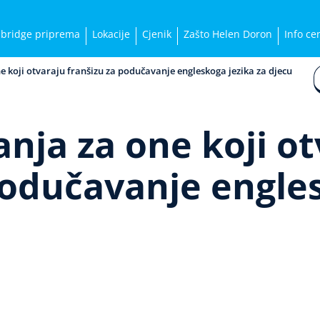
bridge priprema
Lokacije
Cjenik
Zašto Helen Doron
Info ce
ne koji otvaraju franšizu za podučavanje engleskoga jezika za djecu
anja za one koji o
podučavanje engle