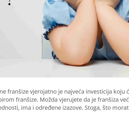
 franšize vjerojatno je najveća investicija koju ć
irom franšize. Možda vjerujete da je franšiza već
ednosti, ima i određene izazove. Stoga, što morate