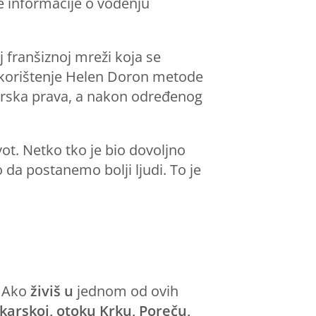
e informacije o vođenju
 franšiznoj mreži koja se
na korištenje Helen Doron metode
orska prava, a nakon određenog
vot. Netko tko je bio dovoljno
da postanemo bolji ljudi. To je
? Ako
živiš u
jednom od ovih
arskoj, otoku Krku, Poreču,