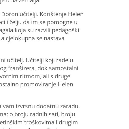
e u 38 zemalja.
 Doron učitelji. Korištenje Helen
ci i želju da im se pomogne u
agala koja su razvili pedagoški
a, a cjelokupna se nastava
čitelj. Učitelji koji rade u
nog franšizera, dok samostalni
ivotnim ritmom, ali s druge
mostalno promoviranje Helen
 vam izvrsnu dodatnu zaradu.
a: o broju radnih sati, broju
ketinškim troškovima i drugim