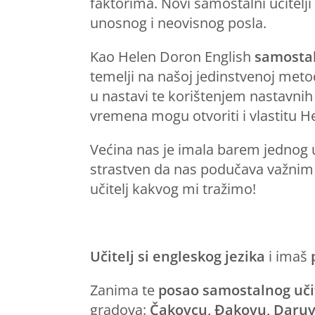
faktorima. Novi samostalni učitelj
unosnog i neovisnog posla.
Kao Helen Doron English
samosta
temelji na našoj jedinstvenoj meto
u nastavi te korištenjem nastavni
vremena mogu otvoriti i vlastitu H
Većina nas je imala barem jednog uč
strastven da nas podučava važnim v
učitelj kakvog mi tražimo!
Učitelj si engleskog jezika
i imaš
Zanima te
posao samostalnog uči
gradova:
Čakovcu, Đakovu, Daruva