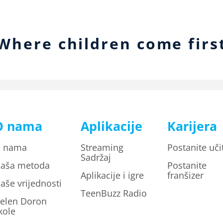
Where children come firs
O nama
Aplikacije
Karijera
 nama
Streaming
Postanite učit
Sadržaj
aša metoda
Postanite
Aplikacije i igre
franšizer
aše vrijednosti
TeenBuzz Radio
elen Doron
kole