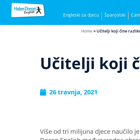
Engleski za djecu
Španjolski
Cam
Home
»
Učitelji koji čine razlik
Učitelji koji 
26 travnja, 2021
Više od tri milijuna djece naučilo 