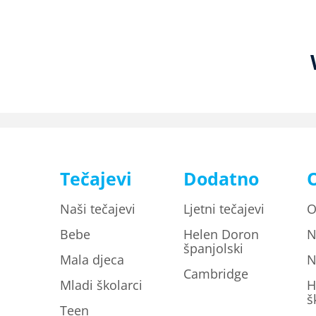
Tečajevi
Dodatno
Naši tečajevi
Ljetni tečajevi
O
Bebe
Helen Doron
N
španjolski
Mala djeca
N
Cambridge
Mladi školarci
H
š
Teen