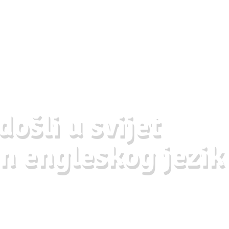
ošli u svijet
n engleskog jezik