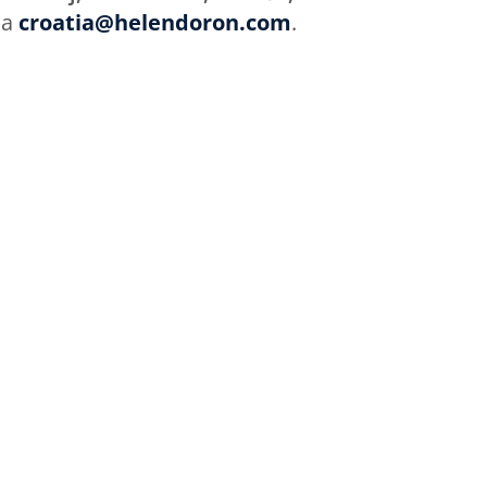
na
croatia@helendoron.com
.