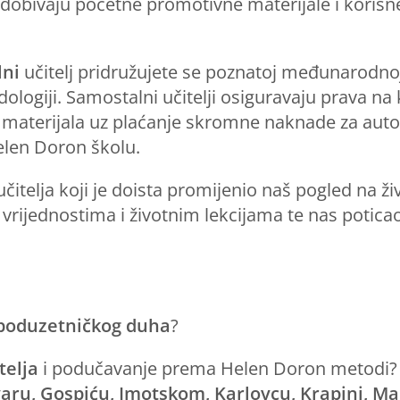
i dobivaju početne promotivne materijale i korisn
lni
učitelj pridružujete se poznatoj međunarodnoj
dologiji. Samostalni učitelji osiguravaju prava 
h materijala uz plaćanje skromne naknade za aut
elen Doron školu.
itelja koji je doista promijenio naš pogled na ži
rijednostima i životnim lekcijama te nas poticao 
poduzetničkog duha
?
telja
i podučavanje prema Helen Doron metodi
ru, Gospiću, Imotskom, Karlovcu, Krapini, Mak