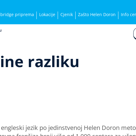
bridge priprema
Lokacije
Cjenik
Zašto Helen Doron
Info ce
u
čine razliku
je engleski jezik po jedinstvenoj Helen Doron meto