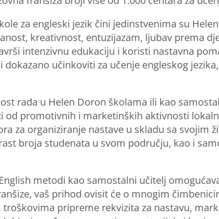
na franšiza broji više od 1.000 centara za učenj
ole za engleski jezik čini jedinstvenima su Helen
nost, kreativnost, entuzijazam, ljubav prema dje
avrši intenzivnu edukaciju i koristi nastavna pom
ni i dokazano učinkoviti za učenje engleskog jezik
t rada u Helen Doron školama ili kao samostalni u
ti od promotivnih i marketinških aktivnosti lokal
ora za organiziranje nastave u skladu sa svojim ž
rast broja studenata u svom području, kao i sa
glish metodi kao samostalni učitelj omogućava
anšize, vaš prihod ovisit će o mnogim čimbenicim
 troškovima pripreme rekvizita za nastavu, mar