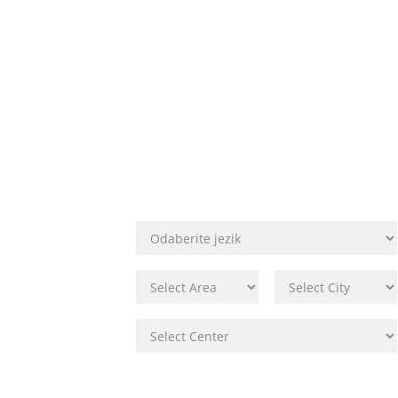
Rezervirajte
svoje mjesto!
Odaberite lokaciju škole
Osobni podaci