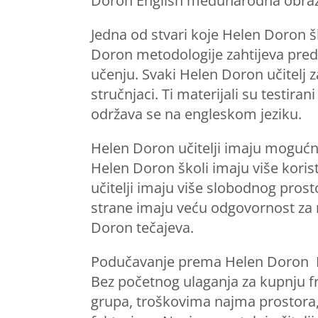
Doron English međunarodna obrazov
Jedna od stvari koje Helen Doron šk
Doron metodologije zahtijeva preda
učenju. Svaki Helen Doron učitelj z
stručnjaci. Ti materijali su testira
održava se na engleskom jeziku.
Helen Doron učitelji imaju mogućnos
Helen Doron školi imaju više koris
učitelji imaju više slobodnog prost
strane imaju veću odgovornost za 
Doron tečajeva.
Podučavanje prema Helen Doron En
Bez početnog ulaganja za kupnju fr
grupa, troškovima najma prostora,