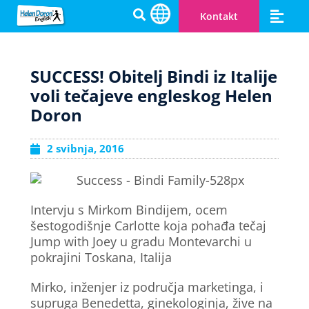
Kontakt
Engleski za djecu
Cambridge prip
Zašto Helen Doron
Postanite učitelj
Otvorite svoju HD školu
SUCCESS! Obitelj Bindi iz Italije
voli tečajeve engleskog Helen
Doron
2 svibnja, 2016
Intervju s Mirkom Bindijem, ocem
šestogodišnje Carlotte koja pohađa tečaj
Jump with Joey u gradu Montevarchi u
pokrajini Toskana, Italija
Mirko, inženjer iz područja marketinga, i
supruga Benedetta, ginekologinja, žive na