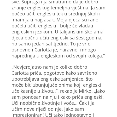
sve. Supruga i ja smatramo da je dobro
znanje engleskog temeljna vještina. Ja sam
počeo učiti engleski tek u srednjoj školi i
imam jaki naglasak. Moja djeca su rano
počela učiti engleski i bolje će vladati
engleskim jezikom. U talijanskim školama
djeca počnu učiti engleski sa šest godina,
no samo jedan sat tjedno. To je vrlo
osnovno i Carlotta je, naravno, mnogo
naprednija u engleskom od svojih kolega.“
„Nevjerojatno nam je koliko dobro
Carlotta priča, pogotovo kako savršeno
upotrebljava engleske zamjenice, što
može biti zbunjujuće onima koji engleski
uče kasnije u životu.“, rekao je Mirko. „Jako
sam ponosan na nju i kako priča engleski.
Uči neobične životinje i voće… Čak i ja
učim nove riječi od nje. Jako sam
impresioniran! Uči tako jednostavno i