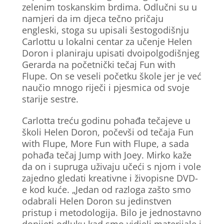
zelenim toskanskim brdima. Odlučni su u
namjeri da im djeca tečno pričaju
engleski, stoga su upisali šestogodišnju
Carlottu u lokalni centar za učenje Helen
Doron i planiraju upisati dvoipolgodišnjeg
Gerarda na početnički tečaj Fun with
Flupe. On se veseli početku škole jer je već
naučio mnogo riječi i pjesmica od svoje
starije sestre.
Carlotta treću godinu pohađa tečajeve u
školi Helen Doron, počevši od tečaja Fun
with Flupe, More Fun with Flupe, a sada
pohađa tečaj Jump with Joey. Mirko kaže
da on i supruga uživaju učeći s njom i vole
zajedno gledati kreativne i živopisne DVD-
e kod kuće. „Jedan od razloga zašto smo
odabrali Helen Doron su jedinstven
pristup i metodologija. Bilo je jednostavno