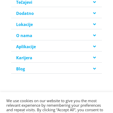
Tečajevi
Dodatno
Lokacije
O nama
Aplikacije
Karijera
Blog
We use cookies on our website to give you the most
relevant experience by remembering your preferences
©2026 Copyright Helen Doron Group Ltd | All rights reserved.
and repeat visits. By clicking “Accept All”, you consent to