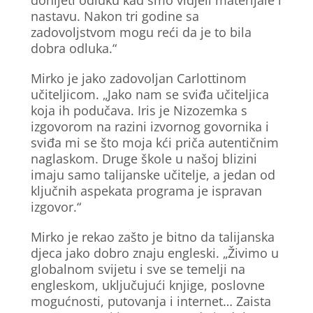
donijeti odluku kad smo vidjeli materijale i
nastavu. Nakon tri godine sa
zadovoljstvom mogu reći da je to bila
dobra odluka.“
Mirko je jako zadovoljan Carlottinom
učiteljicom. „Jako nam se sviđa učiteljica
koja ih podučava. Iris je Nizozemka s
izgovorom na razini izvornog govornika i
sviđa mi se što moja kći priča autentičnim
naglaskom. Druge škole u našoj blizini
imaju samo talijanske učitelje, a jedan od
ključnih aspekata programa je ispravan
izgovor.“
Mirko je rekao zašto je bitno da talijanska
djeca jako dobro znaju engleski. „Živimo u
globalnom svijetu i sve se temelji na
engleskom, uključujući knjige, poslovne
mogućnosti, putovanja i internet… Zaista