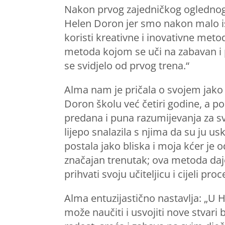
Nakon prvog zajedničkog oglednog sa
Helen Doron jer smo nakon malo istr
koristi kreativne i inovativne metod
metoda kojom se uči na zabavan i pr
se svidjelo od prvog trena.“
Alma nam je pričala o svojem jako
Doron školu već četiri godine, a poče
predana i puna razumijevanja za svu
lijepo snalazila s njima da su ju
postala jako bliska i moja kćer je 
značajan trenutak; ova metoda daj
prihvati svoju učiteljicu i cijeli pro
Alma entuzijastično nastavlja: „U 
može naučiti i usvojiti nove stvari