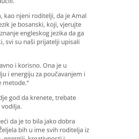
učili.
kao njeni roditelji, da je Amal
k je bosanski, koji, vjerujte
 znanje engleskog jezika da ga
svi su naši prijatelji upisali
avno i korisno. Ona je u
lju i energiju za poučavanjem i
ne metode.“
je god da krenete, trebate
vodilja.
i da je to bila jako dobra
jela bih u ime svih roditelja iz
energiji, kreativnosti i