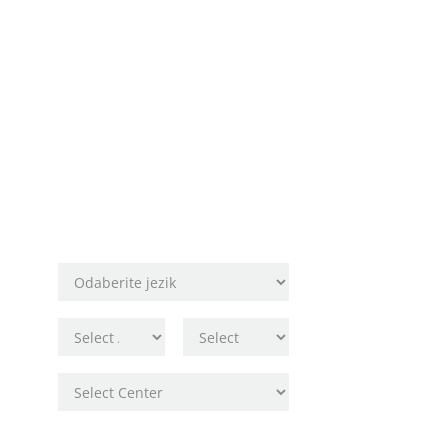
Rezervirajte
svoje mjesto!
Odaberite lokaciju
škole