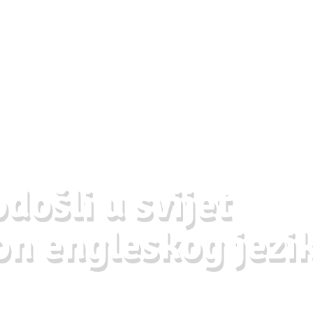
došli u svijet
n engleskog jezi