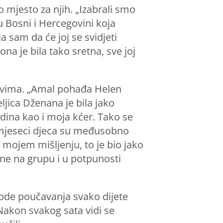
 mjesto za njih. „Izabrali smo
u Bosni i Hercegovini koja
a sam da će joj se svidjeti
na je bila tako sretna, sve joj
tovima. „Amal pohađa Helen
eljica Dženana je bila jako
odina kao i moja kćer. Tako se
6 mjeseci djeca su međusobno
 mojem mišljenju, to je bio jako
ne na grupu i u potpunosti
tode poučavanja svako dijete
 Nakon svakog sata vidi se