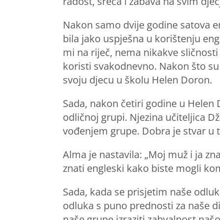
radost, sreća i zabava na svim dječj
Nakon samo dvije godine satova engl
bila jako uspješna u korištenju eng
mi na riječ, nema nikakve sličnost
koristi svakodnevno. Nakon što su ču
svoju djecu u školu Helen Doron.
Sada, nakon četiri godine u Helen D
odličnoj grupi. Njezina učiteljica 
vođenjem grupe. Dobra je stvar u t
Alma je nastavila: „Moj muž i ja 
znati engleski kako biste mogli kom
Sada, kada se prisjetim naše odlu
odluka s puno prednosti za naše dij
naše grupe izraziti zahvalnost našoj