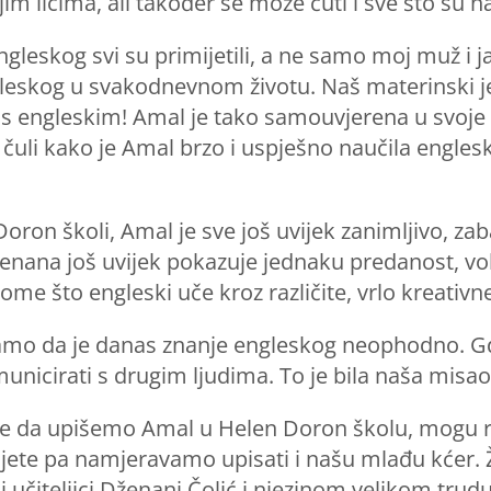
im licima, ali također se može čuti i sve što su na
eskog svi su primijetili, a ne samo moj muž i ja, 
leskog u svakodnevnom životu. Naš materinski jezi
i s engleskim! Amal je tako samouvjerena u svoje
li kako je Amal brzo i uspješno naučila engleski, 
oron školi, Amal je sve još uvijek zanimljivo, zab
Dženana još uvijek pokazuje jednaku predanost, vo
ome što engleski uče kroz različite, vrlo kreativ
znamo da je danas znanje engleskog neophodno. Gd
unicirati s drugim ljudima. To je bila naša misao 
ke da upišemo Amal u Helen Doron školu, mogu reć
ete pa namjeravamo upisati i našu mlađu kćer. Žel
 učiteljici Dženani Čolić i njezinom velikom trudu, 