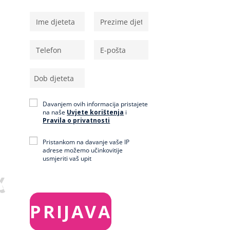
Osobni podaci
Davanjem ovih informacija pristajete
na naše
Uvjete korištenja
i
Pravila o privatnosti
Pristankom na davanje vaše IP
adrese možemo učinkovitije
usmjeriti vaš upit
k