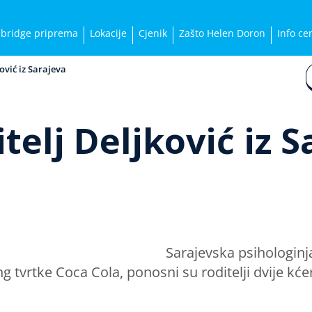
bridge priprema
Lokacije
Cjenik
Zašto Helen Doron
Info ce
ović iz Sarajeva
telj Deljković iz S
Sarajevska psihologinj
ing tvrtke Coca Cola, ponosni su roditelji dvije k