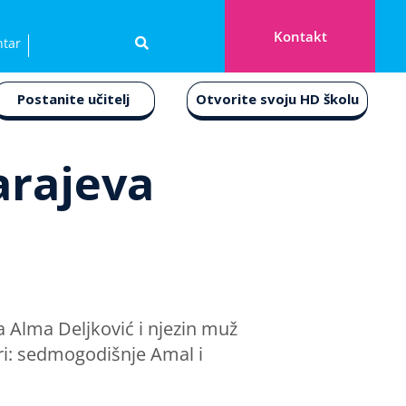
Kontakt
ntar
Postanite učitelj
Otvorite svoju HD školu
arajeva
a Alma Deljković i njezin muž
ćeri: sedmogodišnje Amal i