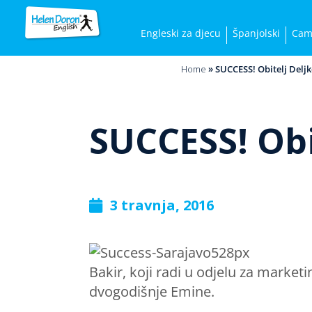
Engleski za djecu
Španjolski
Cam
Home
»
SUCCESS! Obitelj Deljk
SUCCESS! Obi
3 travnja, 2016
Bakir, koji radi u odjelu za market
dvogodišnje Emine.