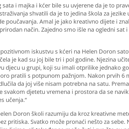
ta i majka i kćer bile su uvjerene da je to pravo
aživanja shvatili da je to jedina škola za jezike 
e poučavanja. Amal je jako kreativno dijete i znal
irodan način. Zajedno smo išle na ogledni sat i o
 pozitivnom iskustvu s kćeri na Helen Doron sa
la je kad su joj bile tri i pol godine. Njezina učit
 djecu u grupi, koji su imali otprilike jednako g
 uskoro pratili s potpunom pažnjom. Nakon prvih 
odlučila da joj više nisam potrebna na satu. Prema
e svakom djetetu vremena i prostora da se navik
ces učenja.“
Helen Doron školi razumiju da kroz kreativne me
 bez pritiska. Svatko može pronaći nešto za sebe.