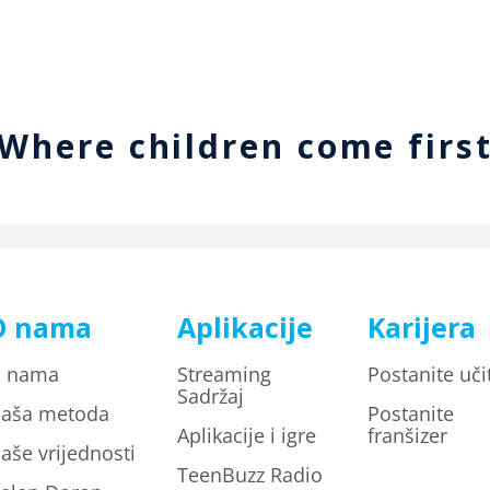
Where children come firs
O nama
Aplikacije
Karijera
 nama
Streaming
Postanite učit
Sadržaj
aša metoda
Postanite
Aplikacije i igre
franšizer
aše vrijednosti
TeenBuzz Radio