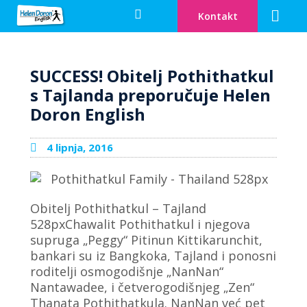
Kontakt
Engleski za dje
Cambridge pripr
Zašto Helen Doron
Info centar
Postanite učitelj
Otvorite svoju HD školu
SUCCESS! Obitelj Pothithatkul
s Tajlanda preporučuje Helen
Doron English
4 lipnja, 2016
Obitelj Pothithatkul – Tajland
528pxChawalit Pothithatkul i njegova
supruga „Peggy“ Pitinun Kittikarunchit,
bankari su iz Bangkoka, Tajland i ponosni
roditelji osmogodišnje „NanNan“
Nantawadee, i četverogodišnjeg „Zen“
Thanata Pothithatkula. NanNan već pet