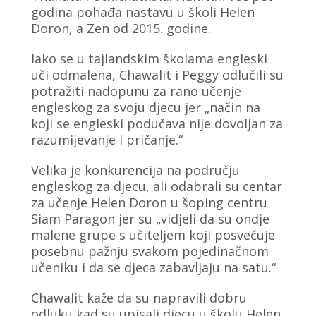
godina pohađa nastavu u školi Helen
Doron, a Zen od 2015. godine.
Iako se u tajlandskim školama engleski
uči odmalena, Chawalit i Peggy odlučili su
potražiti nadopunu za rano učenje
engleskog za svoju djecu jer „način na
koji se engleski podučava nije dovoljan za
razumijevanje i pričanje.“
Velika je konkurencija na području
engleskog za djecu, ali odabrali su centar
za učenje Helen Doron u šoping centru
Siam Paragon jer su „vidjeli da su ondje
malene grupe s učiteljem koji posvećuje
posebnu pažnju svakom pojedinačnom
učeniku i da se djeca zabavljaju na satu.“
Chawalit kaže da su napravili dobru
odluku kad su upisali djecu u školu Helen