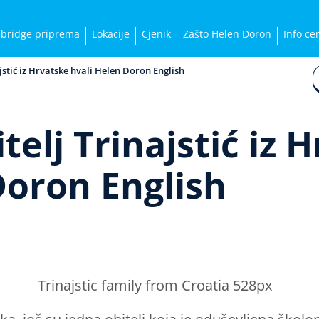
bridge priprema
Lokacije
Cjenik
Zašto Helen Doron
Info ce
jstić iz Hrvatske hvali Helen Doron English
elj Trinajstić iz 
Doron English