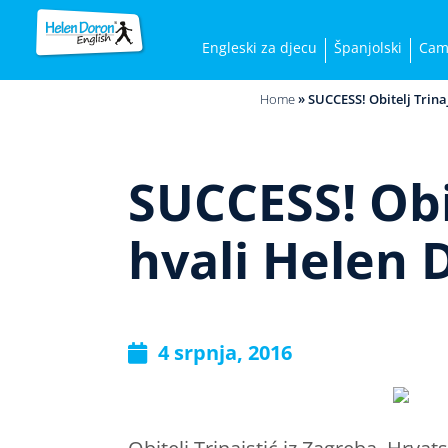
Engleski za djecu
Španjolski
Cam
Home
»
SUCCESS! Obitelj Trina
SUCCESS! Obit
hvali Helen 
4 srpnja, 2016