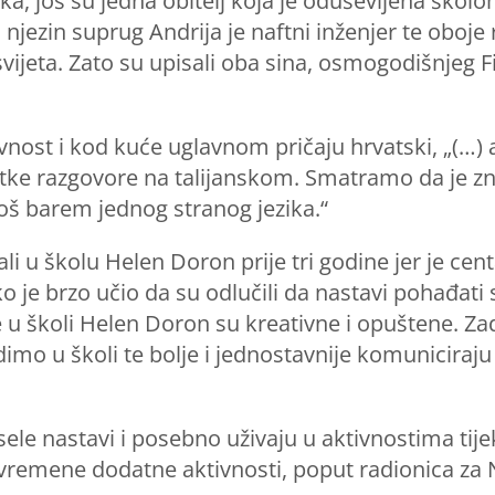
tska, još su jedna obitelj koja je oduševljena ško
a njezin suprug Andrija je naftni inženjer te oboj
svijeta. Zato su upisali oba sina, osmogodišnjeg F
ivnost i kod kuće uglavnom pričaju hrvatski, „(…
ke razgovore na talijanskom. Smatramo da je z
oš barem jednog stranog jezika.“
ali u školu Helen Doron prije tri godine jer je cen
ako je brzo učio da su odlučili da nastavi pohađati
je u školi Helen Doron su kreativne i opuštene. Z
imo u školi te bolje i jednostavnije komuniciraju 
sele nastavi i posebno uživaju u aktivnostima tij
remene dodatne aktivnosti, poput radionica za N