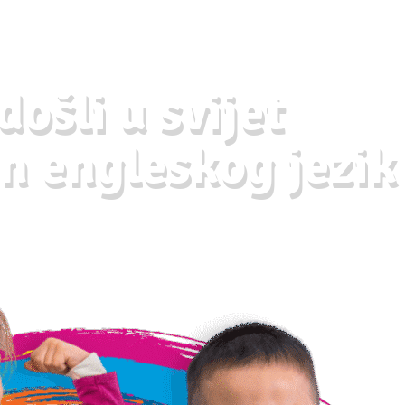
ošli u svijet
n engleskog jezik