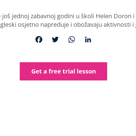
oš jednoj zabavnoj godini u školi Helen Doron i
ngleski osjetno napreduje i obožavaju aktivnosti i 
F
T
W
L
a
w
h
i
c
i
a
n
e
t
t
k
Get a free trial lesson
b
t
s
e
o
e
A
d
o
r
p
I
k
p
n