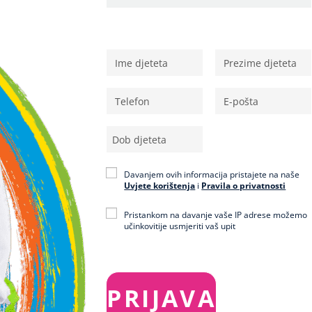
Osobni podaci
Davanjem ovih informacija pristajete na naše
Uvjete korištenja
i
Pravila o privatnosti
Pristankom na davanje vaše IP adrese možemo
učinkovitije usmjeriti vaš upit