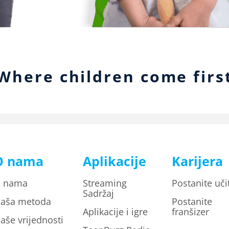
Where children come firs
O nama
Aplikacije
Karijera
 nama
Streaming
Postanite učit
Sadržaj
aša metoda
Postanite
Aplikacije i igre
franšizer
aše vrijednosti