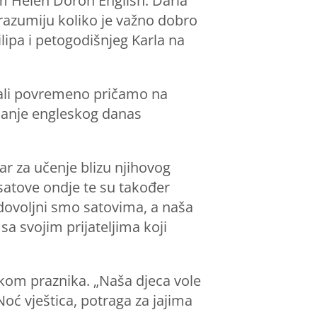
lom Helen Doron English. Daria
e razumiju koliko je važno dobro
ilipa i petogodišnjeg Karla na
) ali povremeno pričamo na
nanje engleskog danas
tar za učenje blizu njihovog
 satove ondje te su također
adovoljni smo satovima, a naša
sa svojim prijateljima koji
ekom praznika. „Naša djeca vole
oć vještica, potraga za jajima