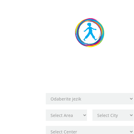
Rezervirajte
svoje mjesto!
Odaberite lokaciju škole