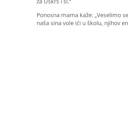
za Uskrs i sl.“
Ponosna mama kaže: „Veselimo se j
naša sina vole ići u školu, njihov e