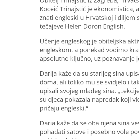
Obitelj Trinajstić iz Zagreba, Hrva
Koceić Trinajstić je ekonomistica, 
znati engleski u Hrvatskoj i diljem 
tečajeve Helen Doron English.
Učenje engleskog je obiteljska akt
engleskom, a ponekad vodimo krat
apsolutno ključno, uz poznavanje j
Darija kaže da su starijeg sina upis
doma, ali toliko mu se svidjelo i t
upisali svojeg mlađeg sina. „Lekci
su djeca pokazala napredak koji vid
pričaju engleski.“
Daria kaže da se oba njena sina ve
pohađati satove i posebno vole pov