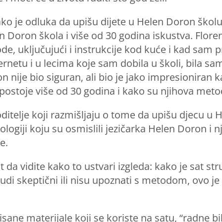
o je odluka da upišu dijete u Helen Doron školu
len Doron škola i više od 30 godina iskustva. Flore
, uključujući i instrukcije kod kuće i kad sam 
ernetu i u lecima koje sam dobila u školi, bila s
n nije bio siguran, ali bio je jako impresioniran
postoje više od 30 godina i kako su njihova metoda
ditelje koji razmišljaju o tome da upišu djecu u 
logiji koju su osmislili jezičarka Helen Doron i 
e.
 da vidite kako to ustvari izgleda: kako je sat st
judi skeptični ili nisu upoznati s metodom, ovo je
sane materijale koji se koriste na satu, “radne bil