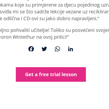
ukama koje su primjerene za djecu pojedinog uzra
viđa mi se što sadrže lekcije vezane uz recikliran
 odlična i CD-ovi su jako dobro napravljeni.”
o pohvaliti učiteljie! Toliko su posvećeni svojem 
Doron Wintethur na ovoj prilici!”
F
T
W
L
a
w
h
i
c
i
a
n
e
t
t
k
Get a free trial lesson
b
t
s
e
o
e
A
d
o
r
p
I
k
p
n