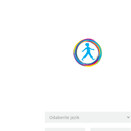
Rezervirajte
svoje mjesto!
Odaberite lokaciju škole