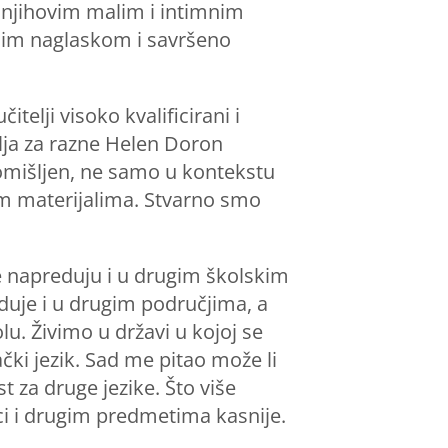
 njihovim malim i intimnim
enim naglaskom i savršeno
telji visoko kvalificirani i
elja za razne Helen Doron
romišljen, ne samo u kontekstu
nim materijalima. Stvarno smo
e napreduju i u drugim školskim
eduje i u drugim područjima, a
u. Živimo u državi u kojoj se
ački jezik. Sad me pitao može li
t za druge jezike. Što više
ici i drugim predmetima kasnije.