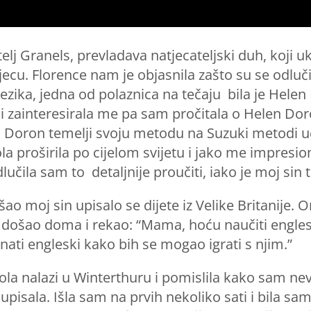
itelj Granels, prevladava natjecateljski duh, koji u
jecu. Florence nam je objasnila zašto su se odluč
zika, jedna od polaznica na tečaju bila je Helen 
 i zainteresirala me pa sam pročitala o Helen Do
 Doron temelji svoju metodu na Suzuki metodi učen
a proširila po cijelom svijetu i jako me impresioni
učila sam to detaljnije proučiti, iako je moj sin 
šao moj sin upisalo se dijete iz Velike Britanije. On
je došao doma i rekao: “Mama, hoću naučiti engle
ati engleski kako bih se mogao igrati s njim.”
la nalazi u Winterthuru i pomislila kako sam nev
isala. Išla sam na prvih nekoliko sati i bila s