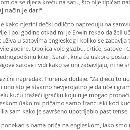
 da se djeca kreću na satu, što nije tipičan n
j način je dar!
”
me kako njezini dečki odlično napreduju na satov
 i pol godine otkad mi je Erwin rekao da želi učit
 uživa u satovima engleskog i koliko se zabavlja t
je godine. Obojica vole glazbu, crtiće, satove i 
i jednogodišnju kćer, Sarah, koja će uskoro posta
e satove i vidi kako se oni zabavljaju, ni ne shv
jezični napredak, Florence dodaje: “Za djecu to 
 i ono što je stvarno nevjerojatno je da uče i gra
ijelu kuću tražeći igračku koju nije mogao pronaći
leskom (iako mi pričamo samo francuski kod kuće
lila sam kako je savršeno upotrijebio past tense
 ponekad s nama priča na engleskom, iako smo mi