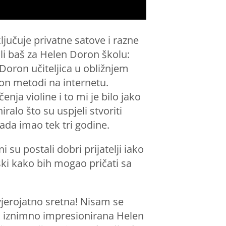
ključuje privatne satove i razne
ili baš za Helen Doron školu:
Doron učiteljica u obližnjem
ron metodi na internetu.
ja violine i to mi je bilo jako
ralo što su uspjeli stvoriti
tada imao tek tri godine.
i su postali dobri prijatelji iako
ski kako bih mogao pričati sa
jerojatno sretna! Nisam se
am iznimno impresionirana Helen