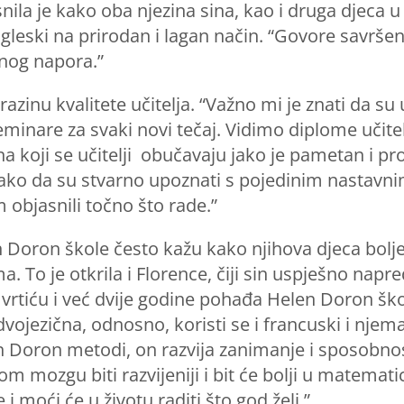
a je kako oba njezina sina, kao i druga djeca u
leski na prirodan i lagan način. “Govore savrš
enog napora.”
nu kvalitete učitelja. “Važno mi je znati da su uči
seminare za svaki novi tečaj. Vidimo diplome učit
na koji se učitelji obučavaju jako je pametan i p
, tako da su stvarno upoznati s pojedinim nastav
m objasnili točno što rade.”
n Doron škole često kažu kako njihova djeca bolj
. To je otkrila i Florence, čiji sin uspješno napr
rtiću i već dvije godine pohađa Helen Doron škol
dvojezična, odnosno, koristi se i francuski i njem
len Doron metodi, on razvija zanimanje i sposobnos
om mozgu biti razvijeniji i bit će bolji u matemat
 moći će u životu raditi što god želi.”