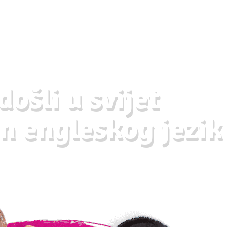
ošli u svijet
n engleskog jezik