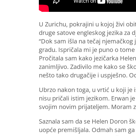
U Zurichu, pokrajini u kojoj živi ob
druge satove engleskog jezika za d
“Dok sam išla na tečaj njemačkog je
gradu. Ispričala mi je puno o tome
Pročitala sam kako jezičarka Helen
zanimljivo. Zadivilo me kako se škol
nešto tako drugačije i uspješno. Odl
Ubrzo nakon toga, u vrtić u koji je i
nisu pričali istim jezikom. Erwan 
svojim novim prijateljem. Moram zn
Saznala sam da se Helen Doron ško
uopće premišljala. Odmah sam ga up