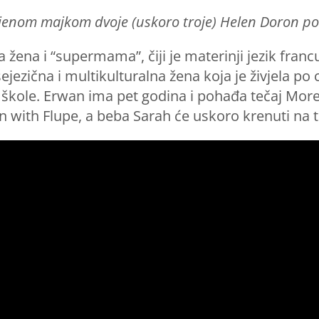
ljenom majkom dvoje (uskoro troje) Helen Doron po
žena i “supermama”, čiji je materinji jezik franc
jezična i multikulturalna žena koja je živjela po 
 škole. Erwan ima pet godina i pohađa tečaj Mor
n with Flupe, a beba Sarah će uskoro krenuti na t