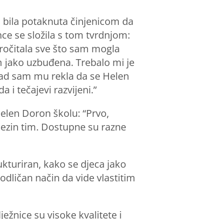
 bila potaknuta činjenicom da
nce se složila s tom tvrdnjom:
pročitala sve što sam mogla
am jako uzbuđena. Trebalo mi je
 kad sam mu rekla da se Helen
 i tečajevi razvijeni.”
Helen Doron školu: “Prvo,
njezin tim. Dostupne su razne
rukturiran, kako se djeca jako
 odličan način da vide vlastitim
ježnice su visoke kvalitete i