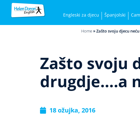
Engleski za djecu
Španjolski
Cam
Home
»
Zašto svoju djecu neću 
Zašto svoju d
drugdje….a ne
18 ožujka, 2016