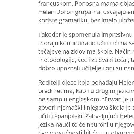
francuskom. Ponosna mama objasnil
Helen Doron grupama, usvajaju eng
koriste gramatiku, bez imalo ulož
Također je spomenula impresivnu razi
moraju kontinuirano učiti i ići na 
tečajeve na zidovima škole. Način 
metodologije, već i za svaki tečaj
dobro upoznali učitelje i oni su na
Roditelji djece koja pohađaju Hele
predmetima, kao i u drugim jezicima
ne samo u engleskom. “Erwan je u v
govori njemački i njegova škola je 
učiti i španjolski! Zahvaljujući He
jezika nauči to će neuroni u njegov
Sve mogućnosti bit će mu otvorene i