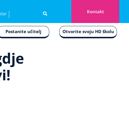
Kontakt
ntar
Postanite učitelj
Otvorite svoju HD školu
gdje
i!