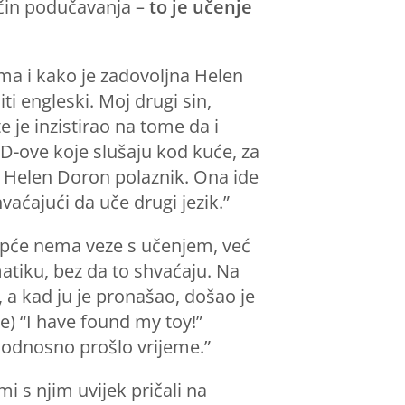
ačin podučavanja –
to je učenje
ima i kako je zadovoljna Helen
i engleski. Moj drugi sin,
e je inzistirao na tome da i
CD-ove koje slušaju kod kuće, za
ti Helen Doron polaznik. Ona ide
aćajući da uče drugi jezik.”
uopće nema veze s učenjem, već
matiku, bez da to shvaćaju. Na
, a kad ju je pronašao, došao je
) “I have found my toy!”
, odnosno prošlo vrijeme.”
 s njim uvijek pričali na