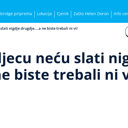
bridge priprema
Lokacije
Cjenik
Zašto Helen Doron
Info ce
slati nigdje drugdje….a ne biste trebali ni vi!
jecu neću slati ni
 biste trebali ni v