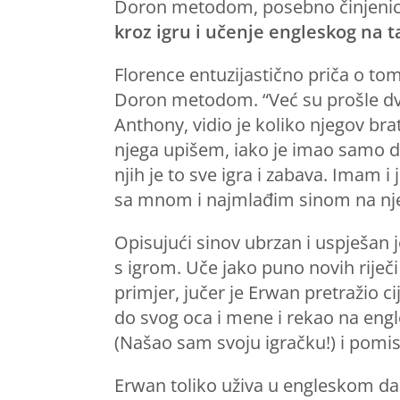
Doron metodom, posebno činjenicom
kroz igru i učenje engleskog na ta
Florence entuzijastično priča o to
Doron metodom. “Već su prošle dvije
Anthony, vidio je koliko njegov brat
njega upišem, iako je imao samo dvi
njih je to sve igra i zabava. Imam 
sa mnom i najmlađim sinom na njegov
Opisujući sinov ubrzan i uspješan 
s igrom. Uče jako puno novih riječi
primjer, jučer je Erwan pretražio c
do svog oca i mene i rekao na eng
(Našao sam svoju igračku!) i pomis
Erwan toliko uživa u engleskom da