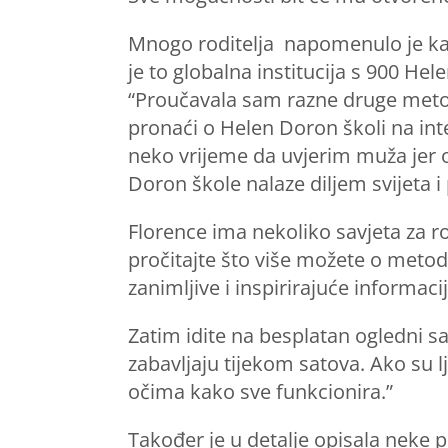
Mnogo roditelja napomenulo je kak
je to globalna institucija s 900 He
“Proučavala sam razne druge metode
pronaći o Helen Doron školi na int
neko vrijeme da uvjerim muža jer o
Doron škole nalaze diljem svijeta i 
Florence ima nekoliko savjeta za ro
pročitajte što više možete o metodo
zanimljive i inspirirajuće informacij
Zatim idite na besplatan ogledni sat
zabavljaju tijekom satova. Ako su l
očima kako sve funkcionira.”
Također je u detalje opisala neke pi