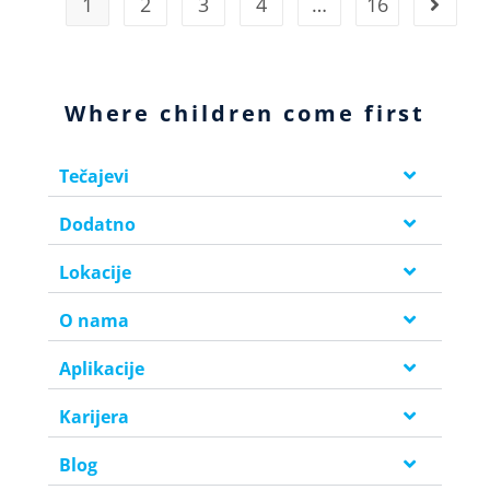
1
2
3
4
…
16
Where children come first
Tečajevi
Dodatno
Lokacije
O nama
Aplikacije
Karijera
Blog