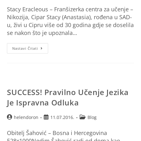
Stacy Eracleous – Franšizerka centra za učenje –
Nikozija, Cipar Stacy (Anastasia), rođena u SAD-
u, živi u Cipru više od 30 godina gdje se doselila
se nakon što je upoznala…
Nastavi Čitati
SUCCESS! Pravilno Učenje Jezika
Je Ispravna Odluka
helendoron
11.07.2016.
Blog
Obitelj Šahović – Bosna i Hercegovina
528x1000Nedim Šahović radi od doma kao