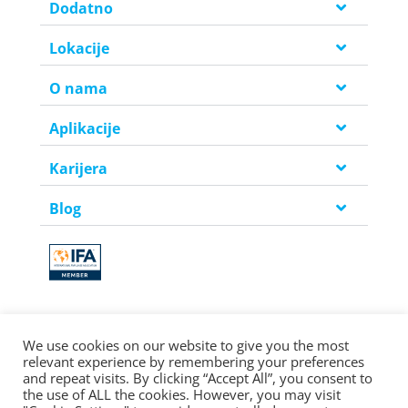
Dodatno
Lokacije
O nama
Aplikacije
Karijera
Blog
We use cookies on our website to give you the most
relevant experience by remembering your preferences
©2026 Copyright Helen Doron Group Ltd | All rights reserved.
and repeat visits. By clicking “Accept All”, you consent to
the use of ALL the cookies. However, you may visit