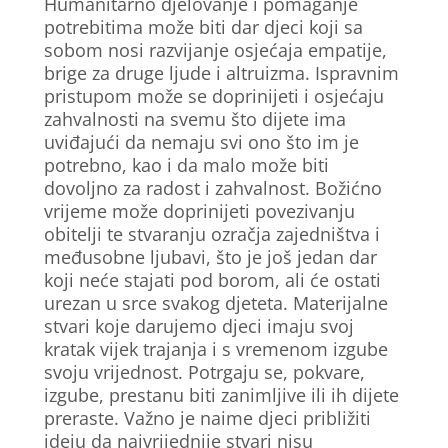
Humanitarno djelovanje i pomaganje
potrebitima može biti dar djeci koji sa
sobom nosi razvijanje osjećaja empatije,
brige za druge ljude i altruizma. Ispravnim
pristupom može se doprinijeti i osjećaju
zahvalnosti na svemu što dijete ima
uviđajući da nemaju svi ono što im je
potrebno, kao i da malo može biti
dovoljno za radost i zahvalnost. Božićno
vrijeme može doprinijeti povezivanju
obitelji te stvaranju ozračja zajedništva i
međusobne ljubavi, što je još jedan dar
koji neće stajati pod borom, ali će ostati
urezan u srce svakog djeteta. Materijalne
stvari koje darujemo djeci imaju svoj
kratak vijek trajanja i s vremenom izgube
svoju vrijednost. Potrgaju se, pokvare,
izgube, prestanu biti zanimljive ili ih dijete
preraste. Važno je naime djeci približiti
ideju da najvrijednije stvari nisu