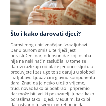
Što i kako darovati djeci?
Darovi mogu biti značajan izraz ljubavi.
Dar u punom smislu te riječi jest
nezasluženi dar, odnosno dar koji osoba
nije na neki način zaslužila. U tome se
darovi razlikuju od plaće jer oni isključuju
preduvjete i zasluge te se daruju u slobodi
i iz ljubavi. Ljubav čini glavnu komponentu
dara. Znati da je netko uložio vrijeme,
trud, novac kako bi odabrao i pripremio
dar može biti veliki pokazatelj ljubavi kako
odraslima tako i djeci. Međutim, kako bi
dar ostvario tu svrhu, potrebno je da