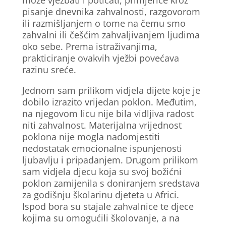
može vježbati i poticati, primjerice kroz
pisanje dnevnika zahvalnosti, razgovorom
ili razmišljanjem o tome na čemu smo
zahvalni ili češćim zahvaljivanjem ljudima
oko sebe. Prema istraživanjima,
prakticiranje ovakvih vježbi povećava
razinu sreće.
Jednom sam prilikom vidjela dijete koje je
dobilo izrazito vrijedan poklon. Međutim,
na njegovom licu nije bila vidljiva radost
niti zahvalnost. Materijalna vrijednost
poklona nije mogla nadomjestiti
nedostatak emocionalne ispunjenosti
ljubavlju i pripadanjem. Drugom prilikom
sam vidjela djecu koja su svoj božićni
poklon zamijenila s doniranjem sredstava
za godišnju školarinu djeteta u Africi.
Ispod bora su stajale zahvalnice te djece
kojima su omogućili školovanje, a na