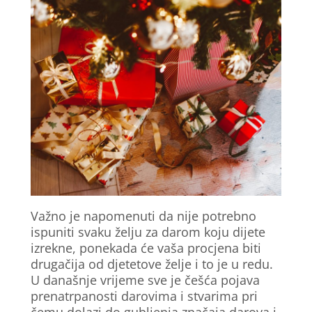
Važno je napomenuti da nije potrebno
ispuniti svaku želju za darom koju dijete
izrekne, ponekada će vaša procjena biti
drugačija od djetetove želje i to je u redu.
U današnje vrijeme sve je češća pojava
prenatrpanosti darovima i stvarima pri
čemu dolazi do gubljenja značaja darova i