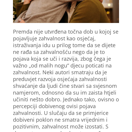
Premda nije utvrđena točna dob u kojoj se
pojavljuje zahvalnost kao osjećaj,
istraživanja idu u prilog tome da se dijete
ne rađa sa zahvalnošću nego da je to
pojava koja se uči i razvija, zbog čega je
važno „od malih nogu“ djecu poticati na
zahvalnost. Neki autori smatraju da je
preduvjet razvoja osjećaja zahvalnosti
shvaćanje da ljudi čine stvari sa svjesnom
namjerom, odnosno da su im zaista htjeli
učiniti nešto dobro. Jednako tako, ovisno o
percepciji dobivenog ovisi pojava
zahvalnosti. U slučaju da se primjerice
dobiveni poklon ne smatra vrijednim i
pozitivnim, zahvalnost može izostati. S