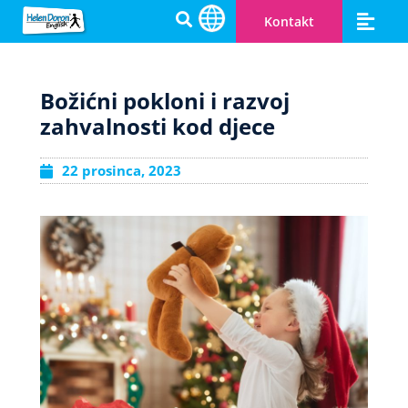
Kontakt
Engleski za djecu
Cambridge prip
Zašto Helen Doron
Postanite učitelj
Otvorite svoju HD školu
Božićni pokloni i razvoj
zahvalnosti kod djece
22 prosinca, 2023