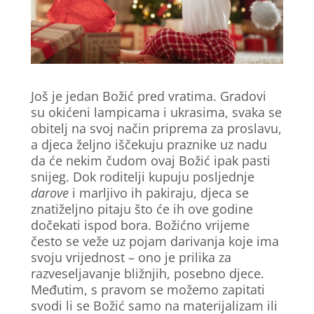
Još je jedan Božić pred vratima. Gradovi
su okićeni lampicama i ukrasima, svaka se
obitelj na svoj način priprema za proslavu,
a djeca željno iščekuju praznike uz nadu
da će nekim čudom ovaj Božić ipak pasti
snijeg. Dok roditelji kupuju posljednje
darove
i marljivo ih pakiraju, djeca se
znatiželjno pitaju što će ih ove godine
dočekati ispod bora. Božićno vrijeme
često se veže uz pojam darivanja koje ima
svoju vrijednost – ono je prilika za
razveseljavanje bližnjih, posebno djece.
Međutim, s pravom se možemo zapitati
svodi li se Božić samo na materijalizam ili