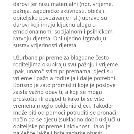
darovi jer nisu materijalni (npr. vrijeme,
pažnja, zajedničke aktivnosti, običaji,
obiteljsko povezivanje i sl.) upravo su
darovi koji imaju ključnu ulogu u
emocionalnom, socijalnom i psihičkom
razvoju djeteta. Oni ujedno izgrađuju
sustav vrijednosti djeteta.
Užurbane pripreme za blagdane često
roditeljima okupiraju svu pažnju i vrijeme.
Ipak, unatoč svim pripremama, djeci su
vrijeme i pažnja roditelja i dalje potrebni.
Korisno je zato promisliti koje je poslove
zaista važno obaviti, a koji se mogu
preskočiti ili odgoditi kako bi se više
vremena moglo pokloniti djeci. Također,
može biti od pomoći potruditi se pronaći
način da se djecu (sukladno dobi) uključi u
obiteljske pripreme i aktivnosti. Iako je
najčešće lakše i brže zadatke obaviti