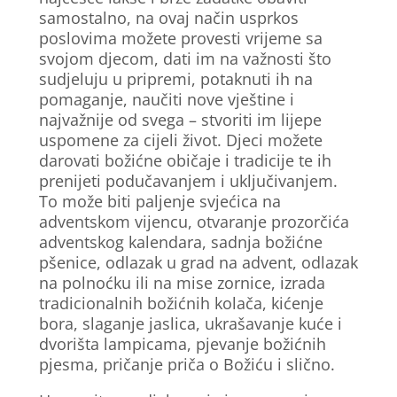
samostalno, na ovaj način usprkos
poslovima možete provesti vrijeme sa
svojom djecom, dati im na važnosti što
sudjeluju u pripremi, potaknuti ih na
pomaganje, naučiti nove vještine i
najvažnije od svega – stvoriti im lijepe
uspomene za cijeli život. Djeci možete
darovati božićne običaje i tradicije te ih
prenijeti podučavanjem i uključivanjem.
To može biti paljenje svjećica na
adventskom vijencu, otvaranje prozorčića
adventskog kalendara, sadnja božićne
pšenice, odlazak u grad na advent, odlazak
na polnoćku ili na mise zornice, izrada
tradicionalnih božićnih kolača, kićenje
bora, slaganje jaslica, ukrašavanje kuće i
dvorišta lampicama, pjevanje božićnih
pjesma, pričanje priča o Božiću i slično.