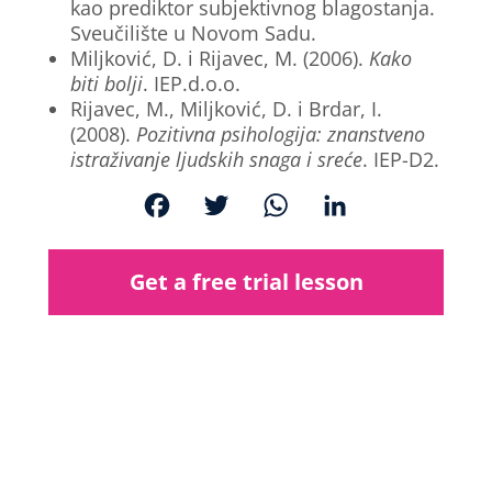
kao prediktor subjektivnog blagostanja.
Sveučilište u Novom Sadu.
Miljković, D. i Rijavec, M. (2006).
Kako
biti bolji
. IEP.d.o.o.
Rijavec, M., Miljković, D. i Brdar, I.
(2008).
Pozitivna psihologija: znanstveno
istraživanje ljudskih snaga i sreće
. IEP-D2.
F
T
W
L
a
w
h
i
c
i
a
n
Get a free trial lesson
e
t
t
k
b
t
s
e
o
e
A
d
o
r
p
I
k
p
n
Rezervirajte svoje mjesto!