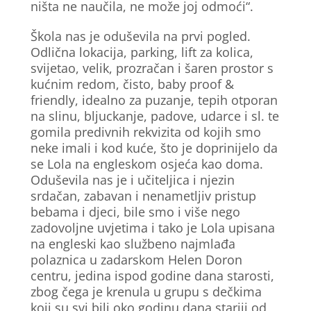
ništa ne naučila, ne može joj odmoći“.
Škola nas je oduševila na prvi pogled.
Odlična lokacija, parking, lift za kolica,
svijetao, velik, prozračan i šaren prostor s
kućnim redom, čisto, baby proof &
friendly, idealno za puzanje, tepih otporan
na slinu, bljuckanje, padove, udarce i sl. te
gomila predivnih rekvizita od kojih smo
neke imali i kod kuće, što je doprinijelo da
se Lola na engleskom osjeća kao doma.
Oduševila nas je i učiteljica i njezin
srdačan, zabavan i nenametljiv pristup
bebama i djeci, bile smo i više nego
zadovoljne uvjetima i tako je Lola upisana
na engleski kao službeno najmlađa
polaznica u zadarskom Helen Doron
centru, jedina ispod godine dana starosti,
zbog čega je krenula u grupu s dečkima
koji su svi bili oko godinu dana stariji od