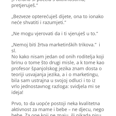
pretjeruješ.“
„Bezveze opterećuješ dijete, ona to ionako
neće shvatiti i razumjeti.“
„Ne mogu vjerovati da i ti vjeruješ u to.“
„Nemoj biti žrtva marketinških trikova.“ i
sl.
No kako nisam jedan od onih roditelja koji
brinu o tome što drugi misle, a k tome kao
profesor španjolskog jezika znam dosta o
teoriji usvajanja jezika, a i o marketingu,
bila sam ustrajna u svojoj odluci i to iz
vrlo jednostavnog razloga: svidjela mi se
ideja!
Prvo, to da uopće postoji neka kvalitetna
aktivnost za mame i bebe – ne djecu, nego
bebe. Za one koji ne znaju, ili nikada nisu