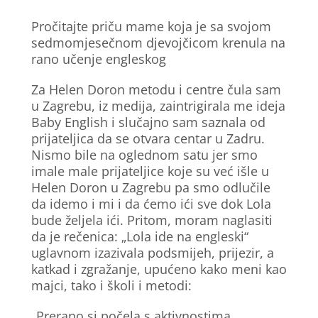
Pročitajte priču mame koja je sa svojom
sedmomjesečnom djevojčicom krenula na
rano učenje engleskog
Za Helen Doron metodu i centre čula sam
u Zagrebu, iz medija, zaintrigirala me ideja
Baby English i slučajno sam saznala od
prijateljica da se otvara centar u Zadru.
Nismo bile na oglednom satu jer smo
imale male prijateljice koje su već išle u
Helen Doron u Zagrebu pa smo odlučile
da idemo i mi i da ćemo ići sve dok Lola
bude željela ići. Pritom, moram naglasiti
da je rečenica: „Lola ide na engleski“
uglavnom izazivala podsmijeh, prijezir, a
katkad i zgražanje, upućeno kako meni kao
majci, tako i školi i metodi:
„Prerano si počela s aktivnostima,