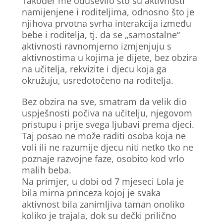
Također me oduševilo što su aktivnosti
namijenjene i roditeljima, odnosno što je
njihova prvotna svrha interakcija između
bebe i roditelja, tj. da se „samostalne“
aktivnosti ravnomjerno izmjenjuju s
aktivnostima u kojima je dijete, bez obzira
na učitelja, rekvizite i djecu koja ga
okružuju, usredotočeno na roditelja.
Bez obzira na sve, smatram da velik dio
uspješnosti počiva na učitelju, njegovom
pristupu i prije svega ljubavi prema djeci.
Taj posao ne može raditi osoba koja ne
voli ili ne razumije djecu niti netko tko ne
poznaje razvojne faze, osobito kod vrlo
malih beba.
Na primjer, u dobi od 7 mjeseci Lola je
bila mirna princeza kojoj je svaka
aktivnost bila zanimljiva taman onoliko
koliko je trajala, dok su dečki prilično