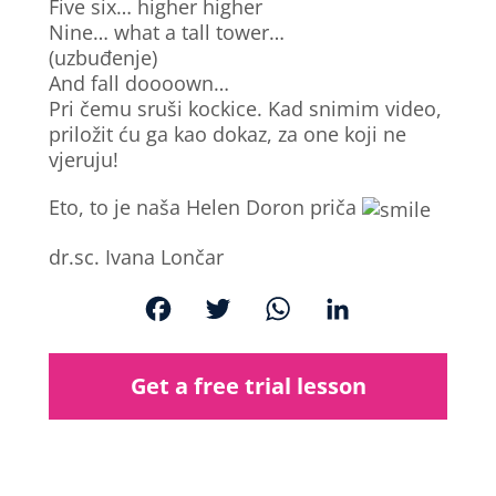
Five six… higher higher
Nine… what a tall tower…
(uzbuđenje)
And fall doooown…
Pri čemu sruši kockice. Kad snimim video,
priložit ću ga kao dokaz, za one koji ne
vjeruju!
Eto, to je naša Helen Doron priča
dr.sc. Ivana Lončar
F
T
W
L
a
w
h
i
c
i
a
n
Get a free trial lesson
e
t
t
k
b
t
s
e
o
e
A
d