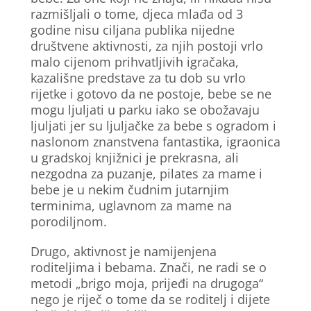
razmišljali o tome, djeca mlađa od 3
godine nisu ciljana publika nijedne
društvene aktivnosti, za njih postoji vrlo
malo cijenom prihvatljivih igračaka,
kazališne predstave za tu dob su vrlo
rijetke i gotovo da ne postoje, bebe se ne
mogu ljuljati u parku iako se obožavaju
ljuljati jer su ljuljačke za bebe s ogradom i
naslonom znanstvena fantastika, igraonica
u gradskoj knjižnici je prekrasna, ali
nezgodna za puzanje, pilates za mame i
bebe je u nekim čudnim jutarnjim
terminima, uglavnom za mame na
porodiljnom.
Drugo, aktivnost je namijenjena
roditeljima i bebama. Znači, ne radi se o
metodi „brigo moja, prijeđi na drugoga“
nego je riječ o tome da se roditelj i dijete