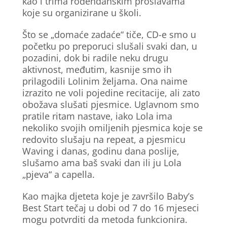
kao i trima rođendanskim proslavama
koje su organizirane u školi.
Što se „domaće zadaće“ tiče, CD-e smo u
početku po preporuci slušali svaki dan, u
pozadini, dok bi radile neku drugu
aktivnost, međutim, kasnije smo ih
prilagodili Lolinim željama. Ona naime
izrazito ne voli pojedine recitacije, ali zato
obožava slušati pjesmice. Uglavnom smo
pratile ritam nastave, iako Lola ima
nekoliko svojih omiljenih pjesmica koje se
redovito slušaju na repeat, a pjesmicu
Waving i danas, godinu dana poslije,
slušamo ama baš svaki dan ili ju Lola
„pjeva“ a capella.
Kao majka djeteta koje je završilo Baby’s
Best Start tečaj u dobi od 7 do 16 mjeseci
mogu potvrditi da metoda funkcionira.