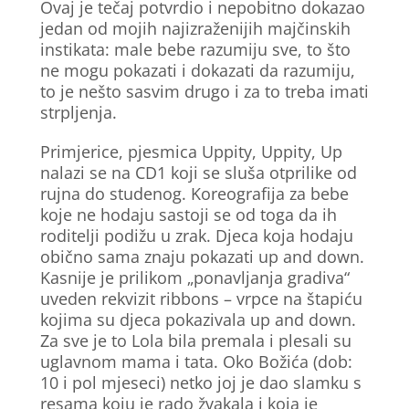
Ovaj je tečaj potvrdio i nepobitno dokazao
jedan od mojih najizraženijih majčinskih
instikata: male bebe razumiju sve, to što
ne mogu pokazati i dokazati da razumiju,
to je nešto sasvim drugo i za to treba imati
strpljenja.
Primjerice, pjesmica Uppity, Uppity, Up
nalazi se na CD1 koji se sluša otprilike od
rujna do studenog. Koreografija za bebe
koje ne hodaju sastoji se od toga da ih
roditelji podižu u zrak. Djeca koja hodaju
obično sama znaju pokazati up and down.
Kasnije je prilikom „ponavljanja gradiva“
uveden rekvizit ribbons – vrpce na štapiću
kojima su djeca pokazivala up and down.
Za sve je to Lola bila premala i plesali su
uglavnom mama i tata. Oko Božića (dob:
10 i pol mjeseci) netko joj je dao slamku s
resama koju je rado žvakala i koja je