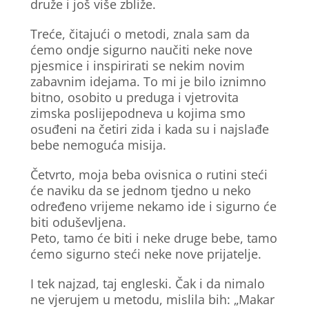
druže i još više zbliže.
Treće, čitajući o metodi, znala sam da
ćemo ondje sigurno naučiti neke nove
pjesmice i inspirirati se nekim novim
zabavnim idejama. To mi je bilo iznimno
bitno, osobito u preduga i vjetrovita
zimska poslijepodneva u kojima smo
osuđeni na četiri zida i kada su i najslađe
bebe nemoguća misija.
Četvrto, moja beba ovisnica o rutini steći
će naviku da se jednom tjedno u neko
određeno vrijeme nekamo ide i sigurno će
biti oduševljena.
Peto, tamo će biti i neke druge bebe, tamo
ćemo sigurno steći neke nove prijatelje.
I tek najzad, taj engleski. Čak i da nimalo
ne vjerujem u metodu, mislila bih: „Makar