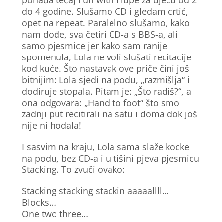
pohađa tečaj Fun with Flupe za djecu od 2
do 4 godine. Slušamo CD i gledam crtić,
opet na repeat. Paralelno slušamo, kako
nam dođe, sva četiri CD-a s BBS-a, ali
samo pjesmice jer kako sam ranije
spomenula, Lola ne voli slušati recitacije
kod kuće. Što nastavak ove priče čini još
bitnijim: Lola sjedi na podu, „razmišlja“ i
dodiruje stopala. Pitam je: „Što radiš?“, a
ona odgovara: „Hand to foot“ što smo
zadnji put recitirali na satu i doma dok još
nije ni hodala!
I sasvim na kraju, Lola sama slaže kocke
na podu, bez CD-a i u tišini pjeva pjesmicu
Stacking. To zvuči ovako:
Stacking stacking stackin aaaaallll…
Blocks…
One two three…