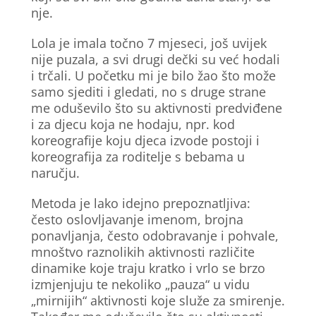
nje.
Lola je imala točno 7 mjeseci, još uvijek
nije puzala, a svi drugi dečki su već hodali
i trčali. U početku mi je bilo žao što može
samo sjediti i gledati, no s druge strane
me oduševilo što su aktivnosti predviđene
i za djecu koja ne hodaju, npr. kod
koreografije koju djeca izvode postoji i
koreografija za roditelje s bebama u
naručju.
Metoda je lako idejno prepoznatljiva:
često oslovljavanje imenom, brojna
ponavljanja, često odobravanje i pohvale,
mnoštvo raznolikih aktivnosti različite
dinamike koje traju kratko i vrlo se brzo
izmjenjuju te nekoliko „pauza“ u vidu
„mirnijih“ aktivnosti koje služe za smirenje.