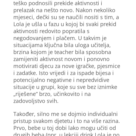
teško podnosili prekide aktivnosti i
prelazak na nešto novo. Nakon nekoliko
mjeseci, dečki su se naučili nositi s tim, a
Lola je ušla u fazu u kojoj bi svaki prekid
aktivnosti redovito popratila s
negodovanjem i plačem. U takvim je
situacijama ključna bila uloga učitelja,
brzina kojom je teacher bila sposobna
zamijeniti aktivnost novom i ponovno
motivirati djecu za nove igračke, pjesmice
i zadatke. Isto vrijedi i za ispade bijesa i
potencijalno negativne i nepredvidive
situacije u grupi, koje su sve bez iznimke
„riješene“ brzo, učinkovito i na
zadovoljstvo svih.
Također, silno me se dojmio individualni
pristup svakom djetetu i to na više razina.
Prvo, bebe u toj dobi lako mogu učiti od
drugih beba (npr. u lekciji drink Lola je po