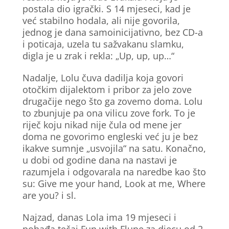
postala dio igrački. S 14 mjeseci, kad je
već stabilno hodala, ali nije govorila,
jednog je dana samoinicijativno, bez CD-a
i poticaja, uzela tu sažvakanu slamku,
digla je u zrak i rekla: „Up, up, up…“
Nadalje, Lolu čuva dadilja koja govori
otočkim dijalektom i pribor za jelo zove
drugačije nego što ga zovemo doma. Lolu
to zbunjuje pa ona vilicu zove fork. To je
riječ koju nikad nije čula od mene jer
doma ne govorimo engleski već ju je bez
ikakve sumnje „usvojila“ na satu. Konačno,
u dobi od godine dana na nastavi je
razumjela i odgovarala na naredbe kao što
su: Give me your hand, Look at me, Where
are you? i sl.
Najzad, danas Lola ima 19 mjeseci i